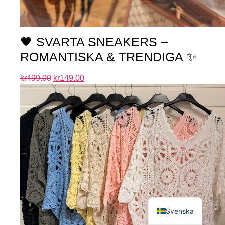
🖤 SVARTA SNEAKERS –
ROMANTISKA & TRENDIGA ✨
kr
499.00
kr
149.00
English
Svenska