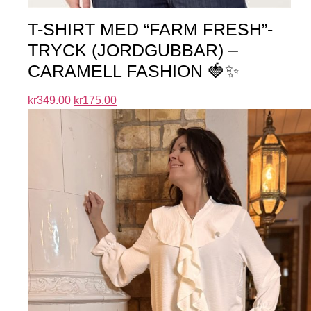
T-SHIRT MED “FARM FRESH”-
TRYCK (JORDGUBBAR) –
CARAMELL FASHION 🍓✨
kr
349.00
kr
175.00