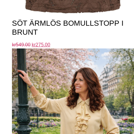
SÖT ÄRMLÖS BOMULLSTOPP I
BRUNT
kr
549.00
kr
275.00