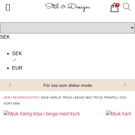
0
Tillbaka
Tillbaka
Alla produkter
Om oss
Överdelar
Köpvillkor
SEK
Underdelar
Kontakta oss
SEK
Accessoarer
EUR
Skor/Stövlar
För oss som älskar mode
HEM
/
REAPRODUKTER
/ MJUK HÄRLIG TRÖJA I BEIGE MED TRYCK FRAMTILL OCH
KORT ÄRM