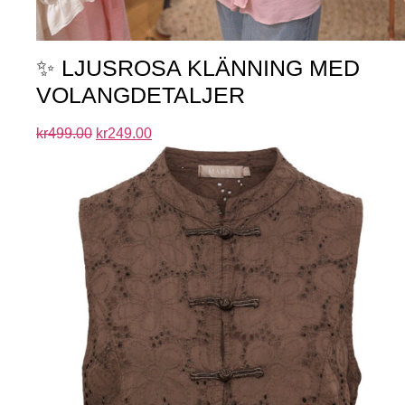
✨ LJUSROSA KLÄNNING MED
VOLANGDETALJER
kr
499.00
kr
249.00