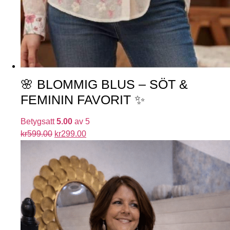
🌸 BLOMMIG BLUS – SÖT &
FEMININ FAVORIT ✨
Betygsatt
5.00
av 5
kr
599.00
kr
299.00