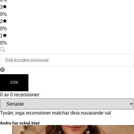
3
0%
2
0%
1
0%
SÖK
0 av 0 recensioner
Tyvärr, inga recensioner matchar dina nuvarande val
Andra har också köpt