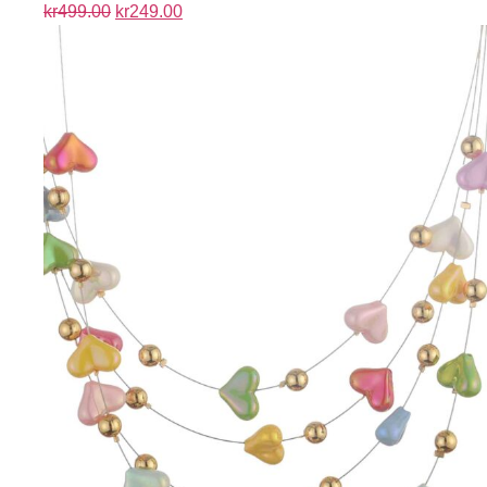
kr
499.00
kr
249.00