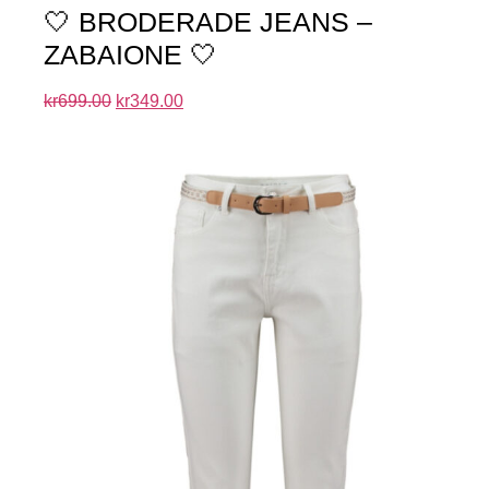
🤍 BRODERADE JEANS –
ZABAIONE 🤍
kr
699.00
kr
349.00