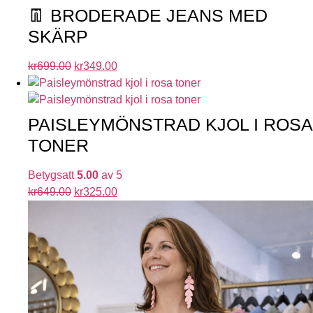
👖 BRODERADE JEANS MED
SKÄRP
kr
699.00
kr
349.00
PAISLEYMÖNSTRAD KJOL I ROSA
TONER
Betygsatt
5.00
av 5
kr
649.00
kr
325.00