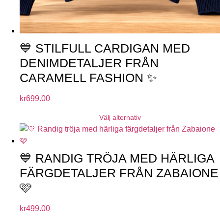
💙 STILFULL CARDIGAN MED
DENIMDETALJER FRÅN
CARAMELL FASHION ✨
kr
699.00
Välj alternativ
💙 RANDIG TRÖJA MED HÄRLIGA
FÄRGDETALJER FRÅN ZABAIONE
🩷
kr
499.00