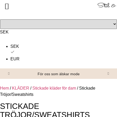
Tillbaka
Tillbaka
Alla produkter
Om oss
Överdelar
Köpvillkor
SEK
Underdelar
Kontakta oss
SEK
Accessoarer
EUR
Skor/Stövlar
För oss som älskar mode
Hem
/
KLÄDER
/
Stickade kläder för dam
/ Stickade
Tröjor/Sweatshirts
STICKADE
TRÖJOR/SWEATSHIRTS