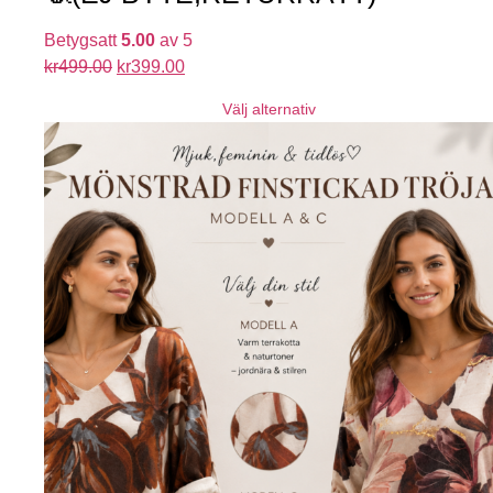
Betygsatt
5.00
av 5
kr
499.00
kr
399.00
Välj alternativ