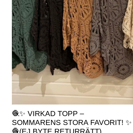
🧶✨ VIRKAD TOPP –
SOMMARENS STORA FAVORIT! ✨
🧶(EJ BYTE,RETURRÄTT)