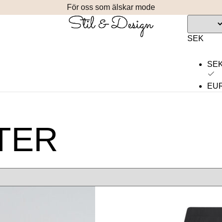
För oss som älskar mode
SEK
SE
EU
TER