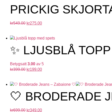
PRICKIG SKJORTA
kr
549.00
kr
275.00
✨ LJUSBLÅ TOPP
Betygsatt
3.00
av 5
kr
399.00
kr
199.00
🤍 BRODERADE J
kr
699.00
kr
349.00