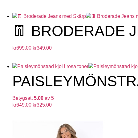
👖 BRODERADE 
kr
699.00
kr
349.00
PAISLEYMÖNSTRA
Betygsatt
5.00
av 5
kr
649.00
kr
325.00