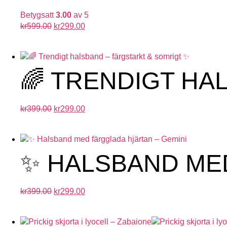
Betygsatt
3.00
av 5
kr
599.00
kr
299.00
🌈 TRENDIGT HA
kr
399.00
kr
299.00
✨ HALSBAND MED
kr
399.00
kr
299.00