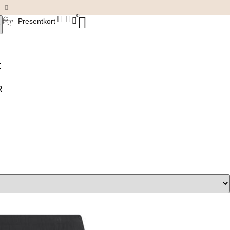
Damkläder & accessoarer
0
Presentkort
K
R