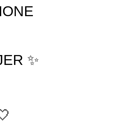
AIONE
JER ✨
🤍