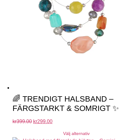
🌈 TRENDIGT HALSBAND –
FÄRGSTARKT & SOMRIGT ✨
kr
399.00
kr
299.00
Välj alternativ