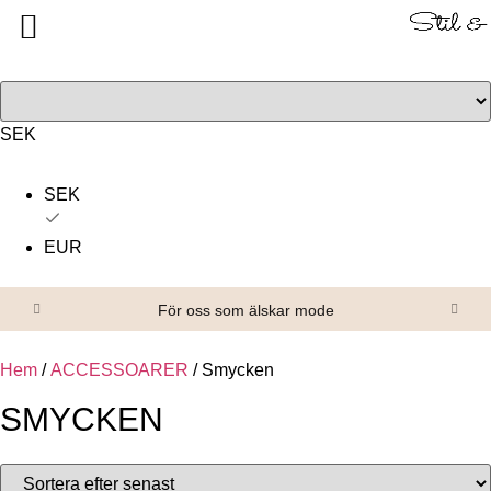
Tillbaka
Tillbaka
Alla produkter
Om oss
Överdelar
Köpvillkor
SEK
Underdelar
Kontakta oss
SEK
Accessoarer
EUR
Skor/Stövlar
För oss som älskar mode
Hem
/
ACCESSOARER
/ Smycken
SMYCKEN