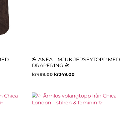
MED
🌸 ANEA – MJUK JERSEYTOPP MED
DRAPERING 🌸
kr
499.00
kr
249.00