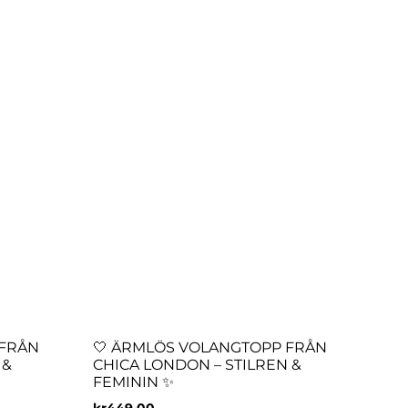
 FRÅN
🤍 ÄRMLÖS VOLANGTOPP FRÅN
 &
CHICA LONDON – STILREN &
FEMININ ✨
kr
449.00