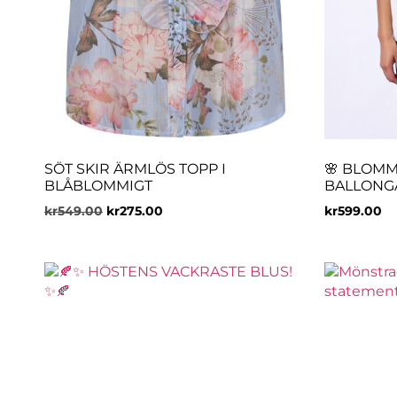
SÖT SKIR ÄRMLÖS TOPP I
🌸 BLOMM
BLÅBLOMMIGT
BALLONGÄ
kr
549.00
kr
275.00
kr
599.00