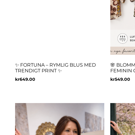
✨ FORTUNA – RYMLIG BLUS MED
🌸 BLOMM
TRENDIGT PRINT ✨
FEMININ 
kr
649.00
kr
549.00