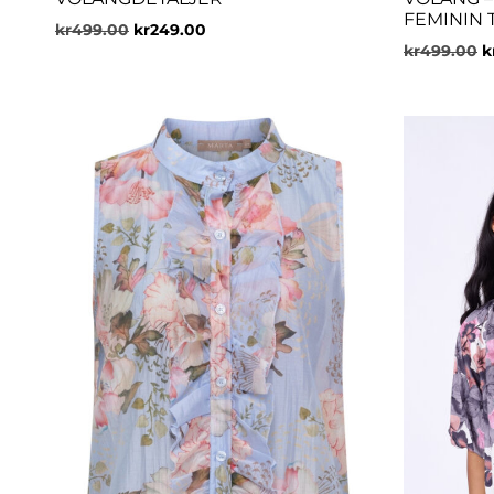
FEMININ 
kr
499.00
kr
249.00
kr
499.00
k