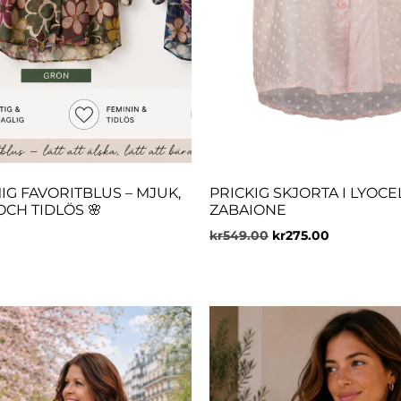
IG FAVORITBLUS – MJUK,
PRICKIG SKJORTA I LYOCEL
OCH TIDLÖS 🌸
ZABAIONE
kr
549.00
kr
275.00