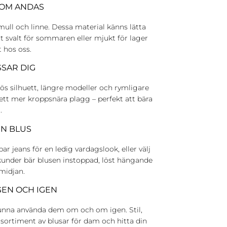
SOM ANDAS
ull och linne. Dessa material känns lätta
ot svalt för sommaren eller mjukt för lager
 hos oss.
SAR DIG
lös silhuett, längre modeller och rymligare
 ett mer kroppsnära plagg – perfekt att bära
.
IN BLUS
r jeans för en ledig vardagslook, eller välj
kunder bär blusen instoppad, löst hängande
 midjan.
GEN OCH IGEN
kunna använda dem om och om igen. Stil,
t sortiment av blusar för dam och hitta din