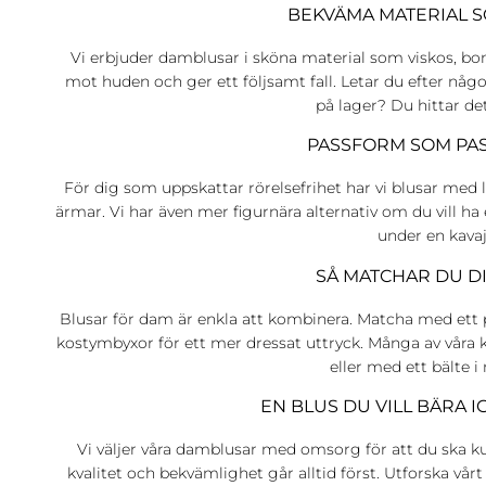
BEKVÄMA MATERIAL 
Vi erbjuder damblusar i sköna material som viskos, bom
mot huden och ger ett följsamt fall. Letar du efter någ
på lager? Du hittar det
PASSFORM SOM PAS
För dig som uppskattar rörelsefrihet har vi blusar med 
ärmar. Vi har även mer figurnära alternativ om du vill ha
under en kavaj
SÅ MATCHAR DU D
Blusar för dam är enkla att kombinera. Matcha med ett pa
kostymbyxor för ett mer dressat uttryck. Många av våra 
eller med ett bälte i
EN BLUS DU VILL BÄRA I
Vi väljer våra damblusar med omsorg för att du ska 
kvalitet och bekvämlighet går alltid först. Utforska vår