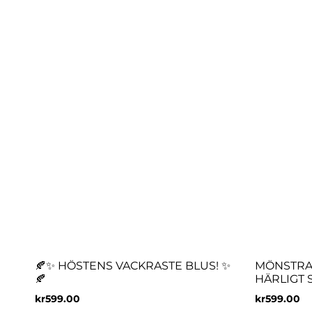
🍂✨ HÖSTENS VACKRASTE BLUS! ✨
MÖNSTRA
🍂
HÄRLIGT 
kr
599.00
kr
599.00