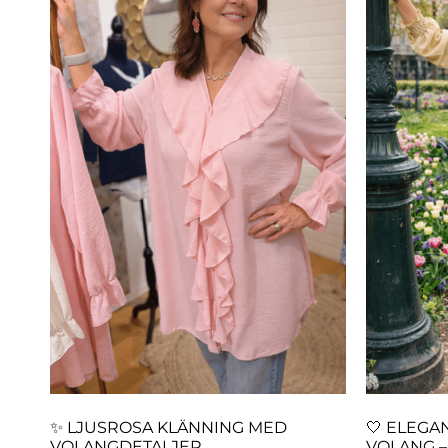
✨ LJUSROSA KLÄNNING MED
🤍 ELEGA
VOLANGDETALJER
VOLANG –