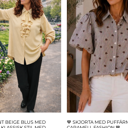
NT BEIGE BLUS MED
🤎 SKJORTA MED PUFFÄR
 KLASSISK STIL MED
CARAMELL FASHION 🤎