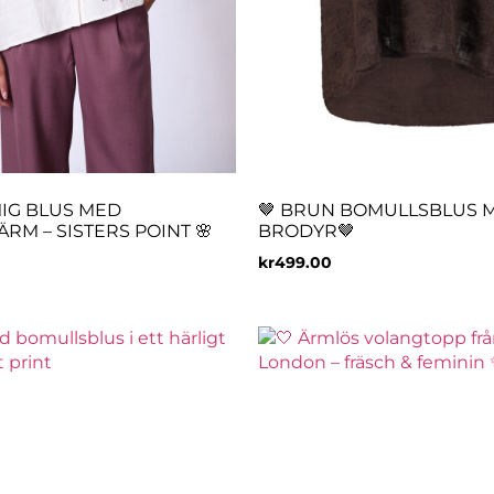
IG BLUS MED
🤎 BRUN BOMULLSBLUS 
RM – SISTERS POINT 🌸
BRODYR🤎
kr
499.00