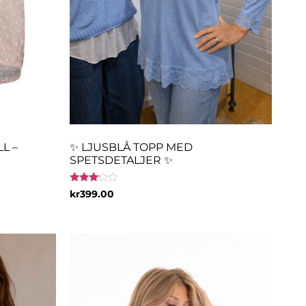
L –
✨ LJUSBLÅ TOPP MED
SPETSDETALJER ✨
Betygsatt
kr
399.00
3.00
av 5