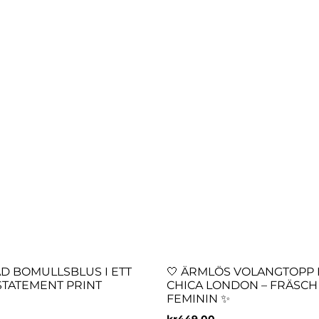
D BOMULLSBLUS I ETT
🤍 ÄRMLÖS VOLANGTOPP
STATEMENT PRINT
CHICA LONDON – FRÄSCH
FEMININ ✨
kr
449.00