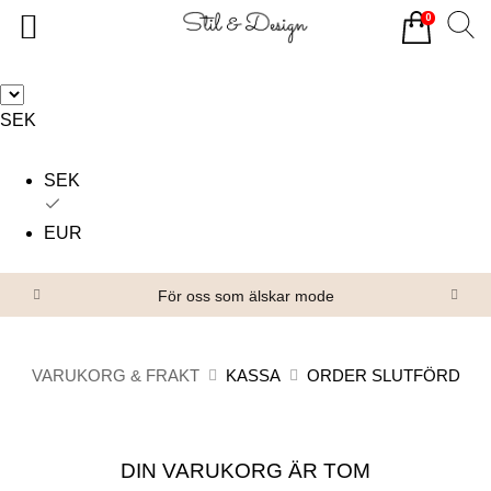
0
Tillbaka
Tillbaka
Alla produkter
Om oss
SEK
Överdelar
Köpvillkor
SEK
Underdelar
Kontakta oss
Accessoarer
EUR
Skor/Stövlar
För oss som älskar mode
VARUKORG & FRAKT
KASSA
ORDER SLUTFÖRD
DIN VARUKORG ÄR TOM