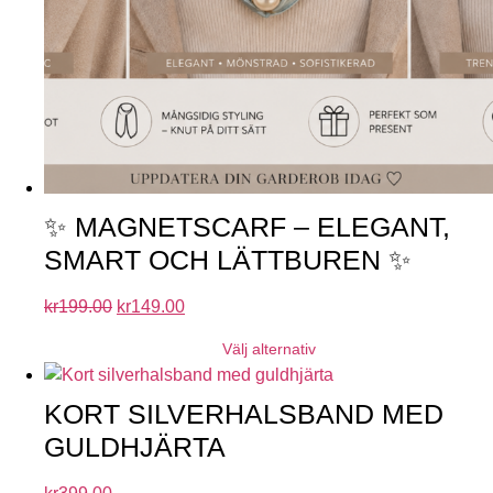
✨ MAGNETSCARF – ELEGANT,
SMART OCH LÄTTBUREN ✨
kr
199.00
kr
149.00
Välj alternativ
KORT SILVERHALSBAND MED
GULDHJÄRTA