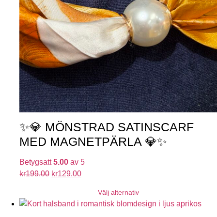
✨💎 MÖNSTRAD SATINSCARF
MED MAGNETPÄRLA 💎✨
Betygsatt
5.00
av 5
kr
199.00
kr
129.00
Välj alternativ