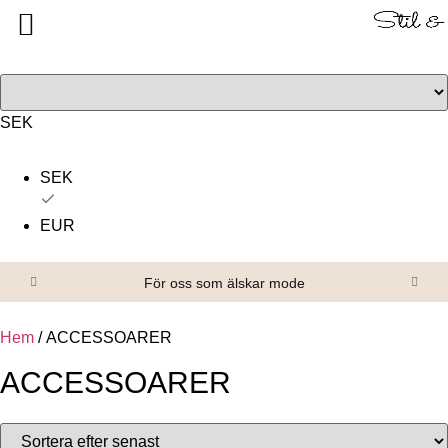
Tillbaka
Tillbaka
Alla produkter
Om oss
Överdelar
Köpvillkor
SEK
Underdelar
Kontakta oss
SEK
Accessoarer
EUR
Skor/Stövlar
För oss som älskar mode
Hem
/ ACCESSOARER
ACCESSOARER