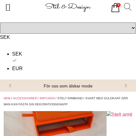
0
Tillbaka
Tillbaka
Alla produkter
Om oss
Överdelar
Köpvillkor
SEK
Underdelar
Kontakta oss
SEK
Accessoarer
EUR
Skor/Stövlar
För oss som älskar mode
HEM
/
ACCESSOARER
/
SMYCKEN
/ STELT ARMBAND I SVART MED GULDKANT DÄR
MAN KAN FÄSTA SIN DEKORATIONSKNAPP