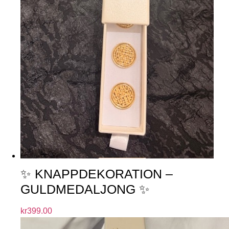
✨ KNAPPDEKORATION –
GULDMEDALJONG ✨
kr
399.00