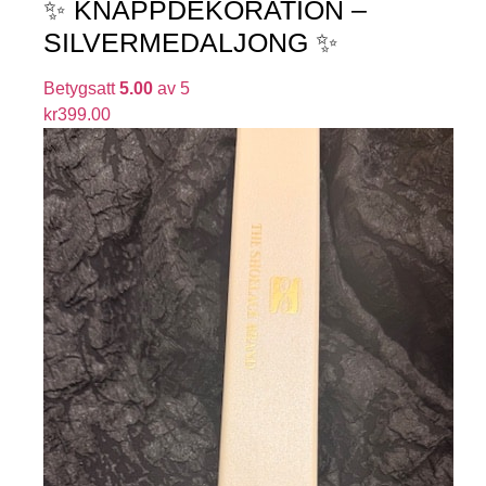
✨ KNAPPDEKORATION –
SILVERMEDALJONG ✨
Betygsatt
5.00
av 5
kr
399.00