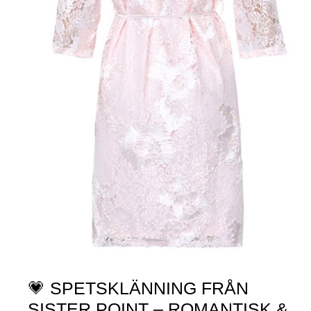
💗 SPETSKLÄNNING FRÅN
SISTER POINT – ROMANTISK &