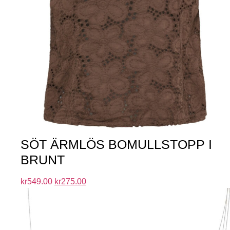
SÖT ÄRMLÖS BOMULLSTOPP I
BRUNT
kr
549.00
kr
275.00