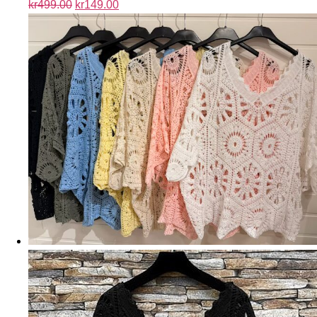
kr
499.00
kr
149.00