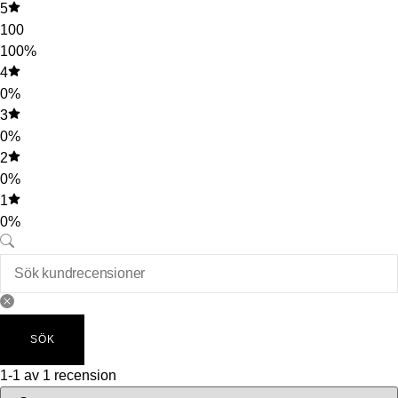
5
100
100%
4
0%
3
0%
2
0%
1
0%
SÖK
1-1 av 1 recension