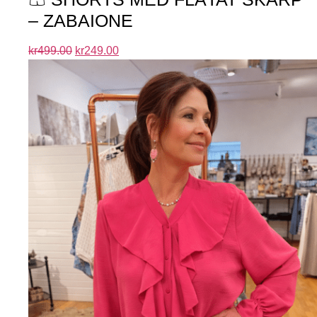
– ZABAIONE
kr
499.00
kr
249.00