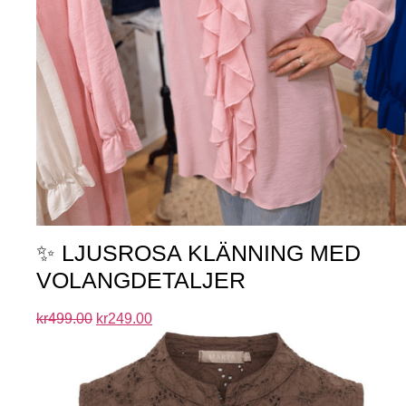
✨ LJUSROSA KLÄNNING MED
VOLANGDETALJER
kr
499.00
kr
249.00