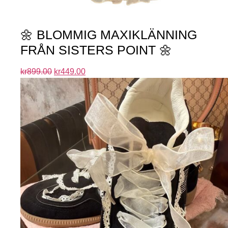
🌼 BLOMMIG MAXIKLÄNNING
FRÅN SISTERS POINT 🌼
kr
899.00
kr
449.00