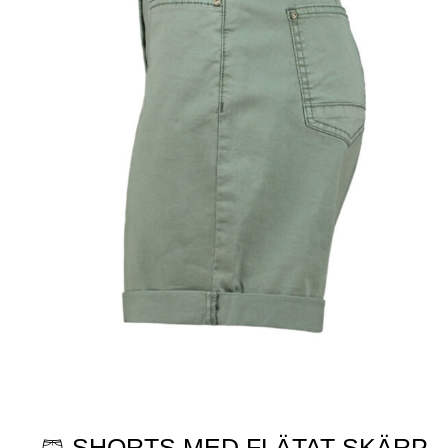
🩳 SHORTS MED FLÄTAT SKÄRP