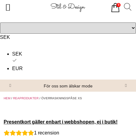
0
Tillbaka
Tillbaka
Alla produkter
Om oss
Överdelar
Köpvillkor
SEK
Underdelar
Kontakta oss
SEK
Accessoarer
EUR
Skor/Stövlar
För oss som älskar mode
HEM
/
REAPRODUKTER
/ ÖVERRASKNINGSPÅSE XS
Presentkort gäller enbart i webbshopen, ej i butik!
1
recension