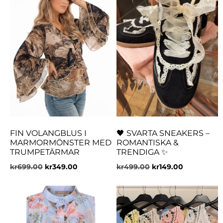
FIN VOLANGBLUS I
🖤 SVARTA SNEAKERS –
MARMORMÖNSTER MED
ROMANTISKA &
TRUMPETÄRMAR
TRENDIGA ✨
kr
699.00
kr
349.00
kr
499.00
kr
149.00