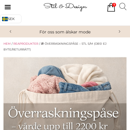
0
Tillbaka
Tillbaka
SEK
Alla produkter
Om oss
För oss som älskar mode
Överdelar
Köpvillkor
HEM
/
REAPRODUKTER
/ 🎁 ÖVERRASKNINGSPÅSE – STL S/M (OBS! EJ
Underdelar
Kontakta oss
BYTE/RETURRÄTT)
Accessoarer
Skor/Stövlar