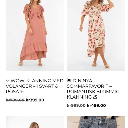
✨ WOW-KLÄNNING MED
🌺 DIN NYA
VOLANGER – I SVART &
SOMMARFAVORIT –
ROSA ✨
ROMANTISK BLOMMIG
KLÄNNING 🌺
kr
799.00
kr
399.00
kr
999.00
kr
499.00