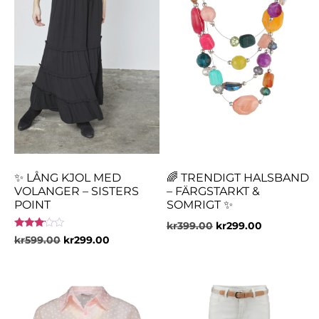
✨ LÅNG KJOL MED
🌈 TRENDIGT HALSBAND
VOLANGER – SISTERS
– FÄRGSTARKT &
POINT
SOMRIGT ✨
kr
399.00
kr
299.00
Betygsatt
kr
599.00
kr
299.00
3.00
av 5