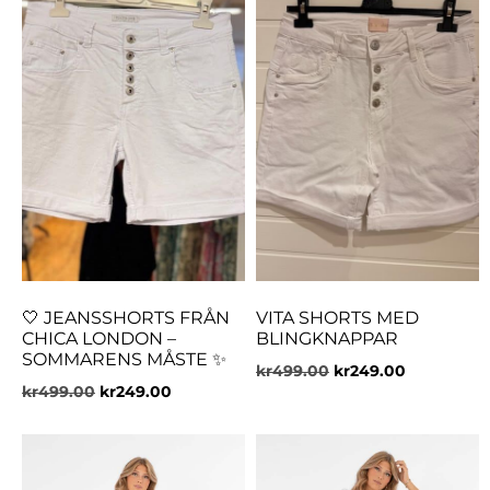
🤍 JEANSSHORTS FRÅN
VITA SHORTS MED
CHICA LONDON –
BLINGKNAPPAR
SOMMARENS MÅSTE ✨
kr
499.00
kr
249.00
kr
499.00
kr
249.00