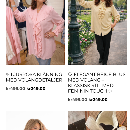
✨ LJUSROSA KLÄNNING
🤍 ELEGANT BEIGE BLUS
MED VOLANGDETALJER
MED VOLANG –
KLASSISK STIL MED
kr
499.00
kr
249.00
FEMININ TOUCH ✨
kr
499.00
kr
249.00