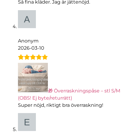
Så fina kläder. Jag är jättenöjd.
Anonym
2026-03-10
🎁 Överraskningspåse – stl S/M
(OBS! Ej byte/returrätt)
Super nöjd, riktigt bra överraskning!