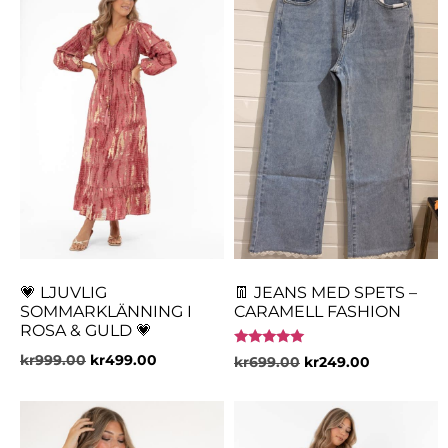
💗 LJUVLIG
👖 JEANS MED SPETS –
SOMMARKLÄNNING I
CARAMELL FASHION
ROSA & GULD 💗
Betygsatt
kr
999.00
kr
499.00
kr
699.00
kr
249.00
5.00
av 5