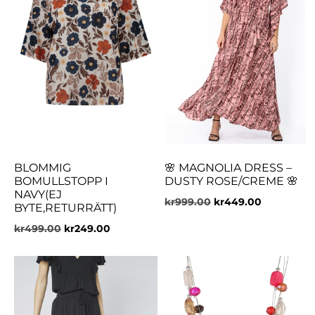
BLOMMIG
🌸 MAGNOLIA DRESS –
BOMULLSTOPP I
DUSTY ROSE/CREME 🌸
NAVY(EJ
kr
999.00
kr
449.00
BYTE,RETURRÄTT)
kr
499.00
kr
249.00