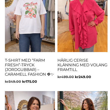
T-SHIRT MED “FARM
HÄRLIG CERISE
FRESH”-TRYCK
KLÄNNING MED VOLANG
(JORDGUBBAR) –
FRAMTILL
CARAMELL FASHION 🍓✨
kr
499.00
kr
249.00
kr
349.00
kr
175.00