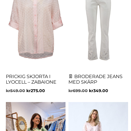
PRICKIG SKJORTA I
👖 BRODERADE JEANS
LYOCELL – ZABAIONE
MED SKÄRP
kr
549.00
kr
275.00
kr
699.00
kr
349.00