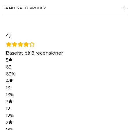
FRAKT & RETURPOLICY
4,1
Baserat på 8 recensioner
5
63
63%
4
13
13%
3
12
12%
2
0%