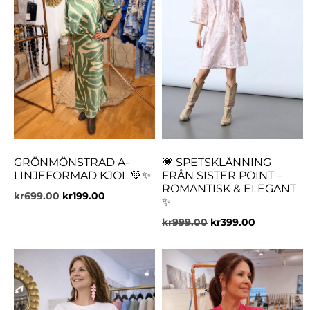
GRÖNMÖNSTRAD A-
💗 SPETSKLÄNNING
LINJEFORMAD KJOL 💚✨
FRÅN SISTER POINT –
ROMANTISK & ELEGANT
kr
699.00
kr
199.00
✨
kr
999.00
kr
399.00