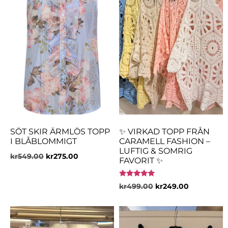
SÖT SKIR ÄRMLÖS TOPP
✨ VIRKAD TOPP FRÅN
I BLÅBLOMMIGT
CARAMELL FASHION –
LUFTIG & SOMRIG
kr
549.00
kr
275.00
FAVORIT ✨
Betygsatt
kr
499.00
kr
249.00
5.00
av 5