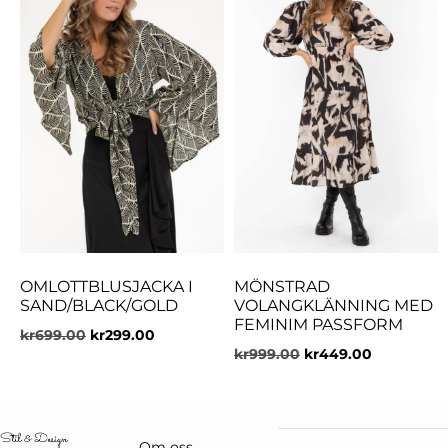
OMLOTTBLUSJACKA I
MÖNSTRAD
SAND/BLACK/GOLD
VOLANGKLÄNNING MED
FEMINIM PASSFORM
kr
699.00
kr
299.00
kr
999.00
kr
449.00
Om oss