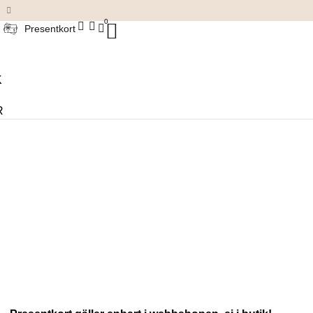
Damkläder & accessoarer
0
Presentkort
K
R