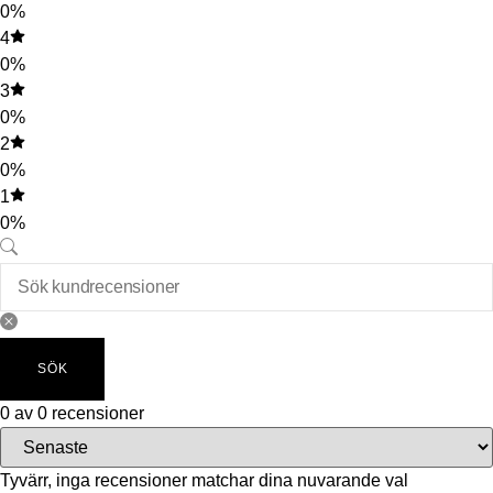
0%
4
0%
3
0%
2
0%
1
0%
SÖK
0 av 0 recensioner
Tyvärr, inga recensioner matchar dina nuvarande val