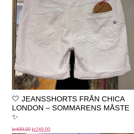
🤍 JEANSSHORTS FRÅN CHICA
LONDON – SOMMARENS MÅSTE
✨
kr
499.00
kr
249.00