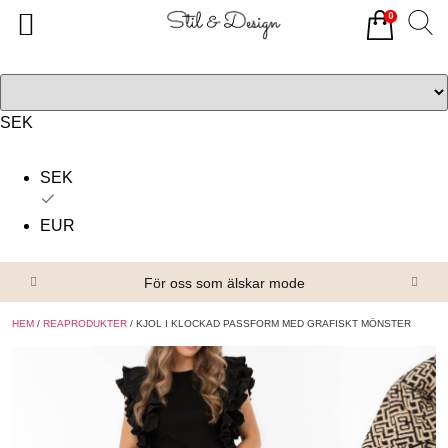
0
Tillbaka
Tillbaka
Alla produkter
Om oss
Överdelar
Köpvillkor
SEK
Underdelar
Kontakta oss
SEK
Accessoarer
EUR
Skor/Stövlar
För oss som älskar mode
HEM
/
REAPRODUKTER
/ KJOL I KLOCKAD PASSFORM MED GRAFISKT MÖNSTER