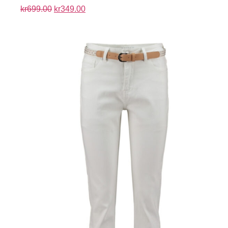
kr
699.00
kr
349.00