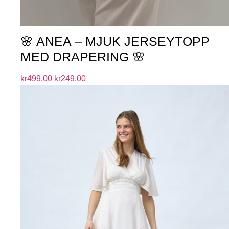
🌸 ANEA – MJUK JERSEYTOPP
MED DRAPERING 🌸
kr
499.00
kr
249.00