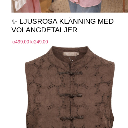
✨ LJUSROSA KLÄNNING MED
VOLANGDETALJER
kr
499.00
kr
249.00