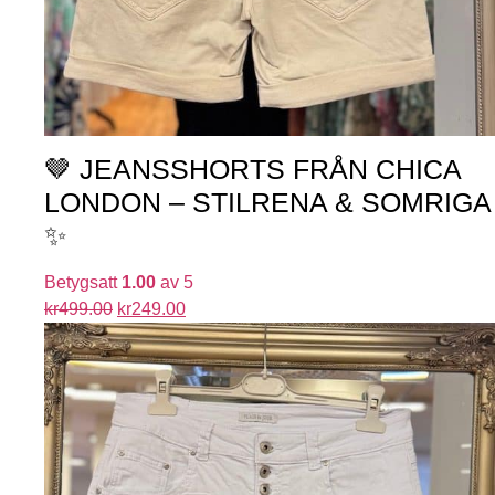
🤎 JEANSSHORTS FRÅN CHICA
LONDON – STILRENA & SOMRIGA
✨
Betygsatt
1.00
av 5
kr
499.00
kr
249.00