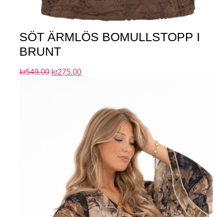
SÖT ÄRMLÖS BOMULLSTOPP I
BRUNT
kr
549.00
kr
275.00