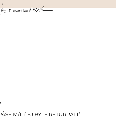
Damkläder & accessoarer
0
Presentkort
n
SE M/L ( EJ BYTE,RETURRÄTT)