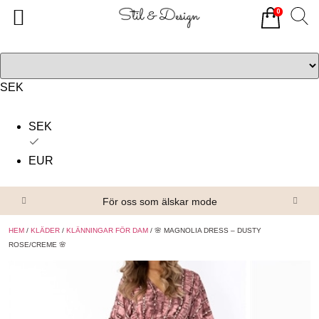
0
Tillbaka
Tillbaka
Alla produkter
Om oss
Överdelar
Köpvillkor
SEK
Underdelar
Kontakta oss
SEK
Accessoarer
EUR
Skor/Stövlar
För oss som älskar mode
HEM
/
KLÄDER
/
KLÄNNINGAR FÖR DAM
/ 🌸 MAGNOLIA DRESS – DUSTY
ROSE/CREME 🌸