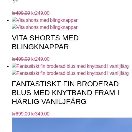
✨
kr
499.00
kr
249.00
VITA SHORTS MED
BLINGKNAPPAR
kr
499.00
kr
249.00
FANTASTISKT FIN BRODERAD
BLUS MED KNYTBAND FRAM I
HÄRLIG VANILJFÄRG
kr
699.00
kr
349.00