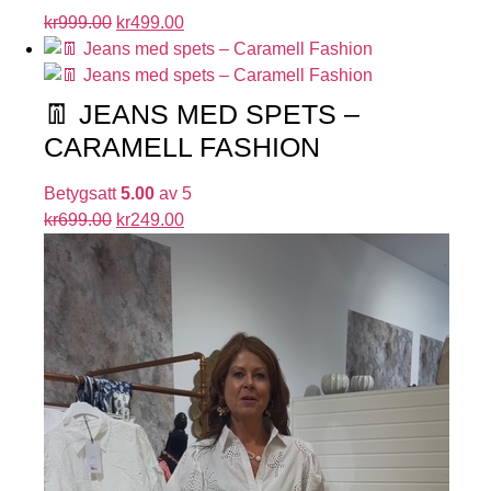
kr
999.00
kr
499.00
👖 JEANS MED SPETS –
CARAMELL FASHION
Betygsatt
5.00
av 5
kr
699.00
kr
249.00