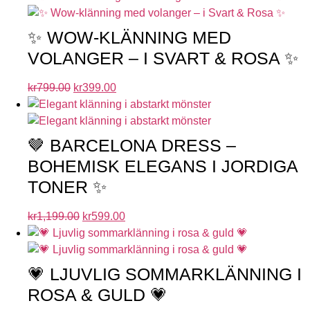
✨ WOW-KLÄNNING MED
VOLANGER – I SVART & ROSA ✨
kr
799.00
kr
399.00
🤎 BARCELONA DRESS –
BOHEMISK ELEGANS I JORDIGA
TONER ✨
kr
1,199.00
kr
599.00
💗 LJUVLIG SOMMARKLÄNNING I
ROSA & GULD 💗