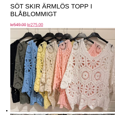
SÖT SKIR ÄRMLÖS TOPP I
BLÅBLOMMIGT
kr
549.00
kr
275.00