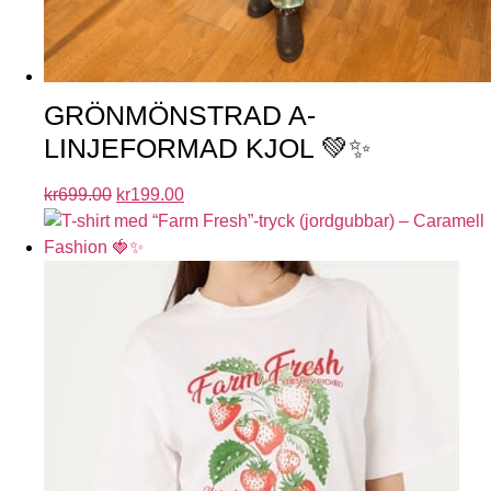
GRÖNMÖNSTRAD A-
LINJEFORMAD KJOL 💚✨
kr
699.00
kr
199.00