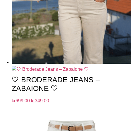
🤍 BRODERADE JEANS –
ZABAIONE 🤍
kr
699.00
kr
349.00