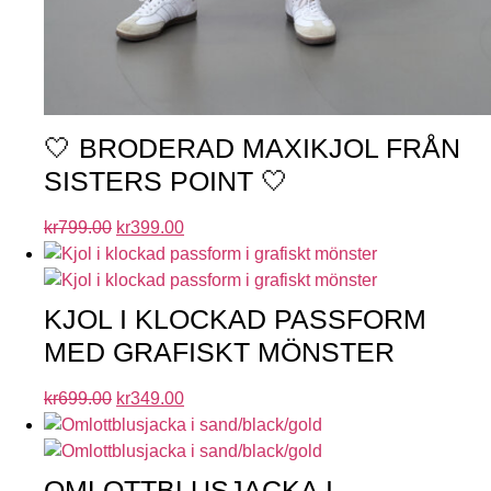
🤍 BRODERAD MAXIKJOL FRÅN
SISTERS POINT 🤍
kr
799.00
kr
399.00
KJOL I KLOCKAD PASSFORM
MED GRAFISKT MÖNSTER
kr
699.00
kr
349.00
OMLOTTBLUSJACKA I