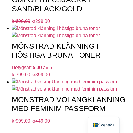
SAND/BLACK/GOLD
kr
699.00
kr
299.00
MÖNSTRAD KLÄNNING I
HÖSTIGA BRUNA TONER
Betygsatt
5.00
av 5
kr
799.00
kr
399.00
MÖNSTRAD VOLANGKLÄNNING
MED FEMINIM PASSFORM
English
kr
999.00
kr
449.00
Svenska