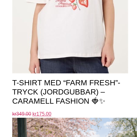
T-SHIRT MED “FARM FRESH”-
TRYCK (JORDGUBBAR) –
CARAMELL FASHION 🍓✨
kr
349.00
kr
175.00