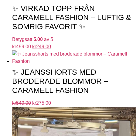
✨ VIRKAD TOPP FRÅN
CARAMELL FASHION – LUFTIG &
SOMRIG FAVORIT ✨
Betygsatt
5.00
av 5
kr
499.00
kr
249.00
✨ JEANSSHORTS MED
BRODERADE BLOMMOR –
CARAMELL FASHION
kr
549.00
kr
275.00