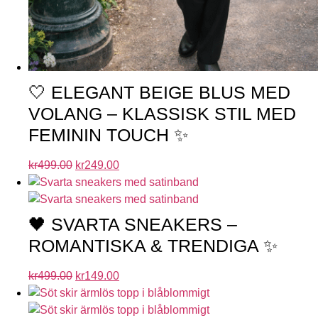
🤍 ELEGANT BEIGE BLUS MED
VOLANG – KLASSISK STIL MED
FEMININ TOUCH ✨
kr
499.00
kr
249.00
🖤 SVARTA SNEAKERS –
ROMANTISKA & TRENDIGA ✨
kr
499.00
kr
149.00