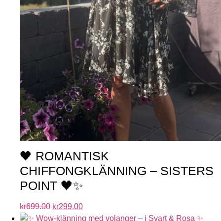
🖤 ROMANTISK
CHIFFONGKLÄNNING – SISTERS
POINT 🖤✨
kr
699.00
kr
299.00