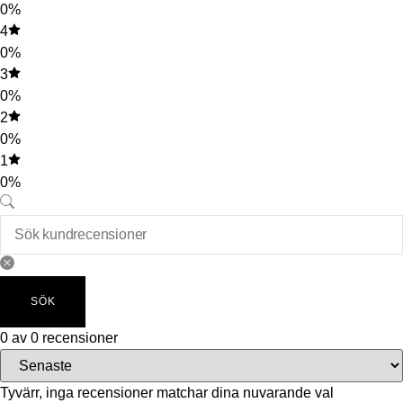
0%
4
0%
3
0%
2
0%
1
0%
SÖK
0 av 0 recensioner
Tyvärr, inga recensioner matchar dina nuvarande val