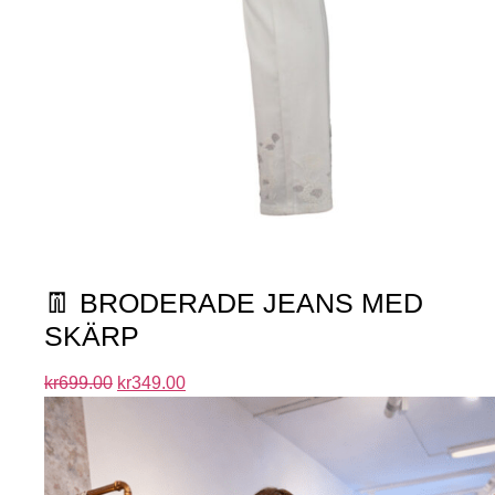
👖 BRODERADE JEANS MED
SKÄRP
kr
699.00
kr
349.00