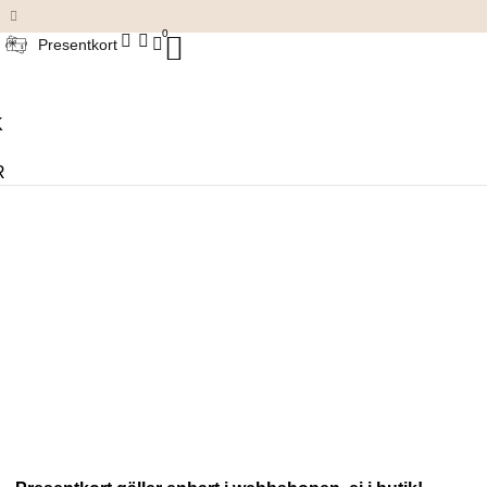
Damkläder & accessoarer
0
Presentkort
K
R