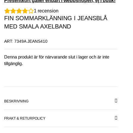
Presentkort gäller enbart i webbshopen, ej i butik!
1
recension
FIN SOMMARKLÄNNING I JEANSBLÅ
MED SMALA AXELBAND
ART: 7349A JEANS410
Denna produkt är för närvarande slut i lager och är inte
tillgänglig.
BESKRIVNING
FRAKT & RETURPOLICY