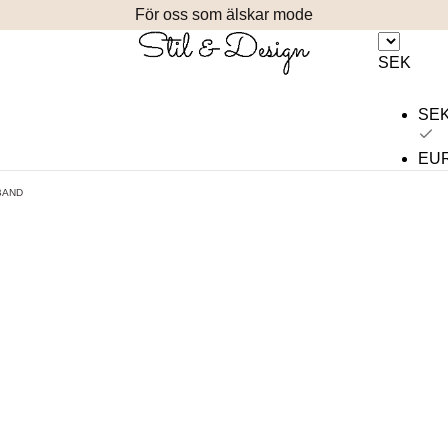
För oss som älskar mode
SEK
SE
EU
BAND