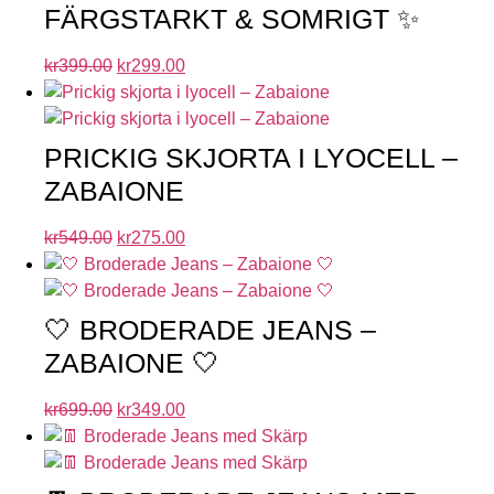
FÄRGSTARKT & SOMRIGT ✨
kr
399.00
kr
299.00
PRICKIG SKJORTA I LYOCELL –
ZABAIONE
kr
549.00
kr
275.00
🤍 BRODERADE JEANS –
ZABAIONE 🤍
kr
699.00
kr
349.00