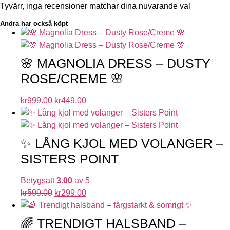
Tyvärr, inga recensioner matchar dina nuvarande val
Andra har också köpt
🌸 MAGNOLIA DRESS – DUSTY
ROSE/CREME 🌸
kr
999.00
kr
449.00
✨ LÅNG KJOL MED VOLANGER –
SISTERS POINT
Betygsatt
3.00
av 5
kr
599.00
kr
299.00
🌈 TRENDIGT HALSBAND –