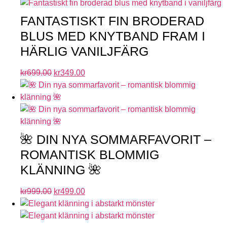
FANTASTISKT FIN BRODERAD
BLUS MED KNYTBAND FRAM I
HÄRLIG VANILJFÄRG
kr
699.00
kr
349.00
🌺 DIN NYA SOMMARFAVORIT –
ROMANTISK BLOMMIG
KLÄNNING 🌺
kr
999.00
kr
499.00