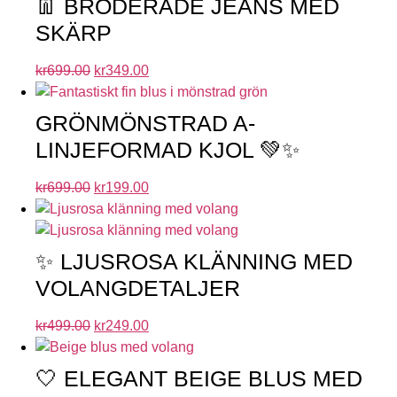
👖 BRODERADE JEANS MED
SKÄRP
kr
699.00
kr
349.00
GRÖNMÖNSTRAD A-
LINJEFORMAD KJOL 💚✨
kr
699.00
kr
199.00
✨ LJUSROSA KLÄNNING MED
VOLANGDETALJER
kr
499.00
kr
249.00
🤍 ELEGANT BEIGE BLUS MED