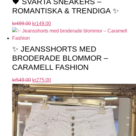
🖤 SVARTA SNEAKERS –
ROMANTISKA & TRENDIGA ✨
kr
499.00
kr
149.00
✨ JEANSSHORTS MED
BRODERADE BLOMMOR –
CARAMELL FASHION
kr
549.00
kr
275.00