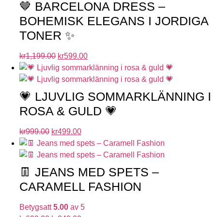
🤎 BARCELONA DRESS –
BOHEMISK ELEGANS I JORDIGA
TONER ✨
kr
1,199.00
kr
599.00
💗 LJUVLIG SOMMARKLÄNNING I
ROSA & GULD 💗
kr
999.00
kr
499.00
👖 JEANS MED SPETS –
CARAMELL FASHION
Betygsatt
5.00
av 5