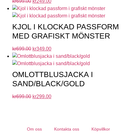
kr
699.00
kr
249.00
KJOL I KLOCKAD PASSFORM
MED GRAFISKT MÖNSTER
kr
699.00
kr
349.00
OMLOTTBLUSJACKA I
SAND/BLACK/GOLD
kr
699.00
kr
299.00
Om oss
Kontakta oss
Köpvillkor