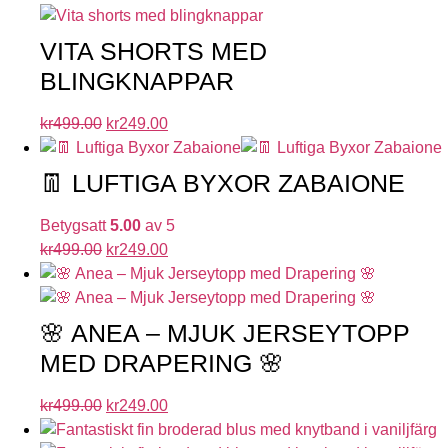
VITA SHORTS MED
BLINGKNAPPAR
kr
499.00
kr
249.00
👖 LUFTIGA BYXOR ZABAIONE
Betygsatt
5.00
av 5
kr
499.00
kr
249.00
🌸 ANEA – MJUK JERSEYTOPP
MED DRAPERING 🌸
kr
499.00
kr
249.00