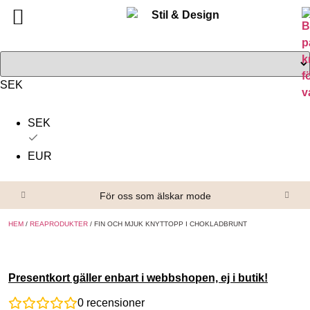
Tillbaka
Tillbaka
Alla produkter
Om oss
Överdelar
Köpvillkor
SEK
Underdelar
Kontakta oss
SEK
Accessoarer
EUR
Skor/Stövlar
För oss som älskar mode
HEM
/
REAPRODUKTER
/ FIN OCH MJUK KNYTTOPP I CHOKLADBRUNT
Presentkort gäller enbart i webbshopen, ej i butik!
0
recensioner