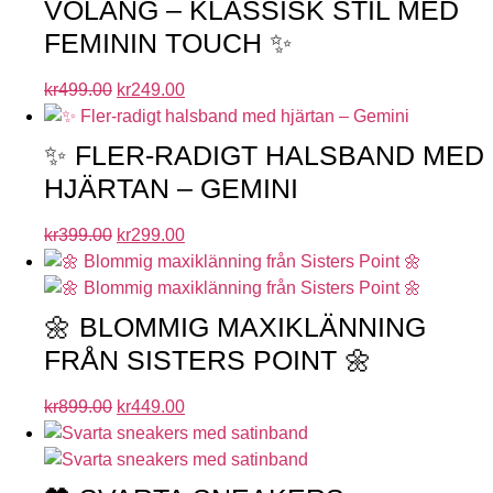
VOLANG – KLASSISK STIL MED
FEMININ TOUCH ✨
kr
499.00
kr
249.00
✨ FLER-RADIGT HALSBAND MED
HJÄRTAN – GEMINI
kr
399.00
kr
299.00
🌼 BLOMMIG MAXIKLÄNNING
FRÅN SISTERS POINT 🌼
kr
899.00
kr
449.00