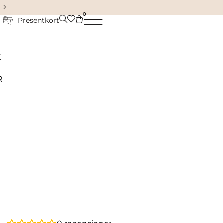
Damkläder & accessoarer
0
Presentkort
K
R