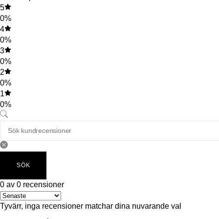
5
0%
4
0%
3
0%
2
0%
1
0%
SÖK
0 av 0 recensioner
Tyvärr, inga recensioner matchar dina nuvarande val