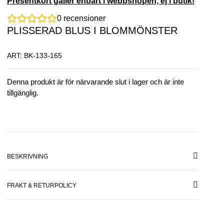
Presentkort gäller enbart i webbshopen, ej i butik!
0
recensioner
PLISSERAD BLUS I BLOMMÖNSTER
ART: BK-133-165
Denna produkt är för närvarande slut i lager och är inte
tillgänglig.
BESKRIVNING
FRAKT & RETURPOLICY