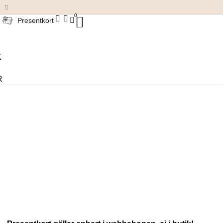
Damkläder & accessoarer
0
Presentkort
K
R