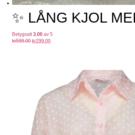
✨ LÅNG KJOL ME
Betygsatt
3.00
av 5
kr
599.00
kr
299.00