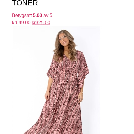
TONER
Betygsatt
5.00
av 5
kr
649.00
kr
325.00