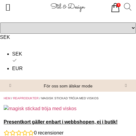
0
Tillbaka
Tillbaka
Alla produkter
Om oss
Överdelar
Köpvillkor
SEK
Underdelar
Kontakta oss
SEK
Accessoarer
EUR
Skor/Stövlar
För oss som älskar mode
HEM
/
REAPRODUKTER
/ MAGISK STICKAD TRÖJA MED VISKOS
Presentkort gäller enbart i webbshopen, ej i butik!
0
recensioner