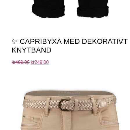
✨ CAPRIBYXA MED DEKORATIVT
KNYTBAND
kr
499.00
kr
249.00