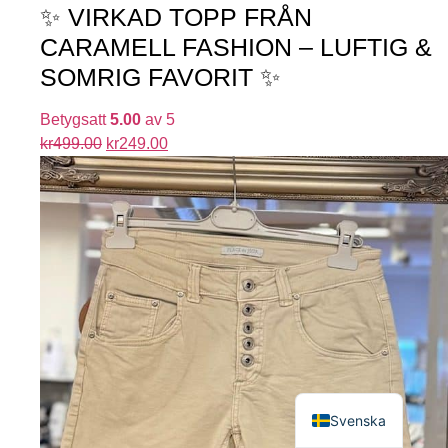
✨ VIRKAD TOPP FRÅN
CARAMELL FASHION – LUFTIG &
SOMRIG FAVORIT ✨
Betygsatt
5.00
av 5
kr
499.00
kr
249.00
English
Svenska