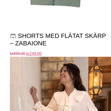
🩳 SHORTS MED FLÄTAT SKÄRP
– ZABAIONE
kr
499.00
kr
249.00