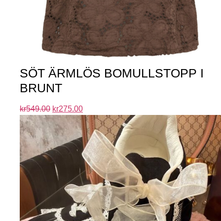
SÖT ÄRMLÖS BOMULLSTOPP I
BRUNT
kr
549.00
kr
275.00