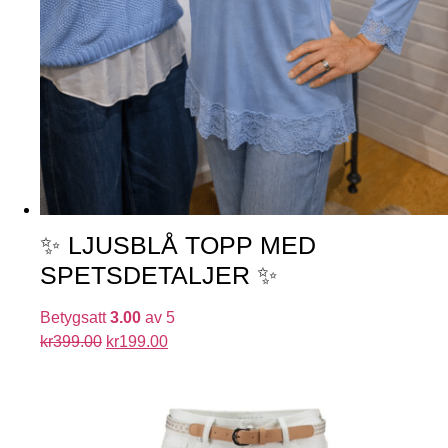
✨ LJUSBLÅ TOPP MED
SPETSDETALJER ✨
Betygsatt
3.00
av 5
kr
399.00
kr
199.00