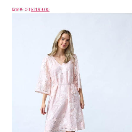
kr
699.00
kr
199.00