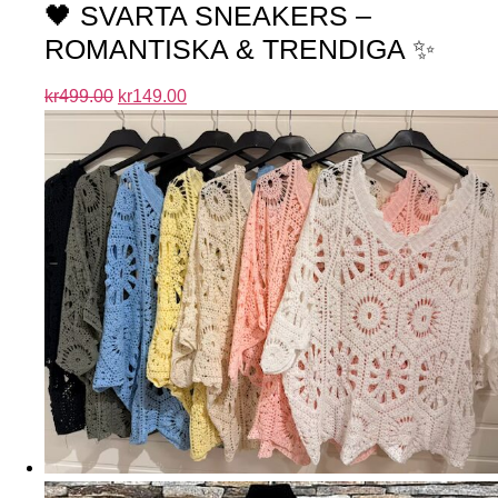
🖤 SVARTA SNEAKERS –
ROMANTISKA & TRENDIGA ✨
kr
499.00
kr
149.00