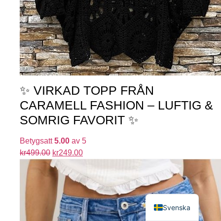
✨ VIRKAD TOPP FRÅN
CARAMELL FASHION – LUFTIG &
SOMRIG FAVORIT ✨
Betygsatt
5.00
av 5
kr
499.00
kr
249.00
English
Svenska