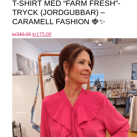
T-SHIRT MED “FARM FRESH”-
TRYCK (JORDGUBBAR) –
CARAMELL FASHION 🍓✨
kr
349.00
kr
175.00