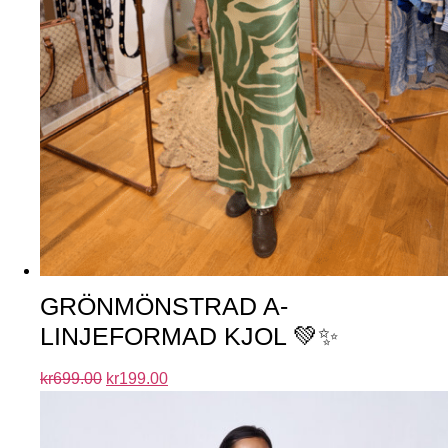
GRÖNMÖNSTRAD A-
LINJEFORMAD KJOL 💚✨
kr
699.00
kr
199.00