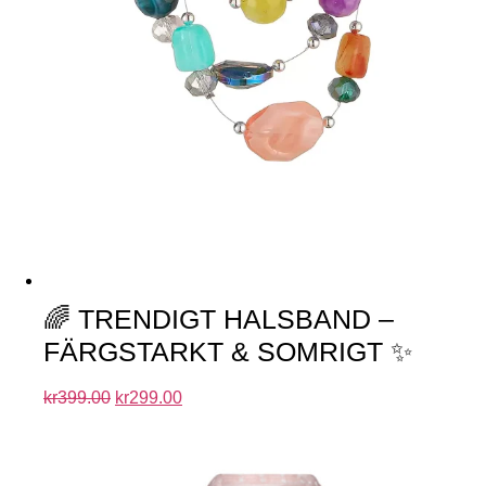
🌈 TRENDIGT HALSBAND –
FÄRGSTARKT & SOMRIGT ✨
kr
399.00
kr
299.00