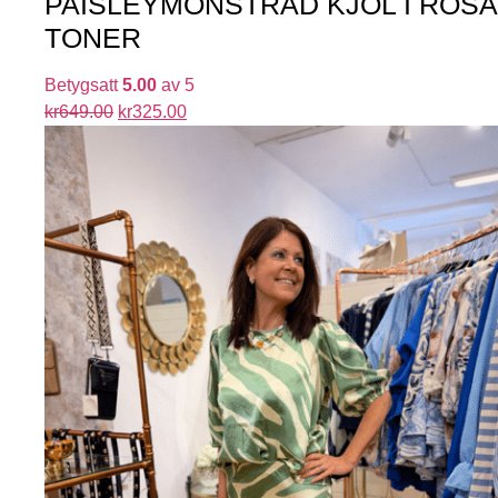
PAISLEYMÖNSTRAD KJOL I ROSA
TONER
Betygsatt
5.00
av 5
kr
649.00
kr
325.00