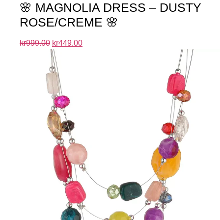
🌸 MAGNOLIA DRESS – DUSTY
ROSE/CREME 🌸
kr
999.00
kr
449.00