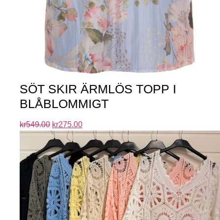
SÖT SKIR ÄRMLÖS TOPP I
BLÅBLOMMIGT
kr
549.00
kr
275.00