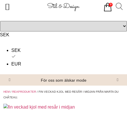
0
Tillbaka
Tillbaka
Alla produkter
Om oss
Överdelar
Köpvillkor
SEK
Underdelar
Kontakta oss
SEK
Accessoarer
EUR
Skor/Stövlar
För oss som älskar mode
HEM
/
REAPRODUKTER
/ FIN VECKAD KJOL MED RESÅR I MIDJAN FRÅN MARTA DU
CHÂTEAU.