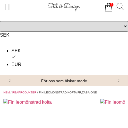
0
Tillbaka
Tillbaka
Alla produkter
Om oss
Överdelar
Köpvillkor
SEK
Underdelar
Kontakta oss
SEK
Accessoarer
EUR
Skor/Stövlar
För oss som älskar mode
HEM
/
REAPRODUKTER
/ FIN LEOMÖNSTRAD KOFTA FR,ZABAIONE