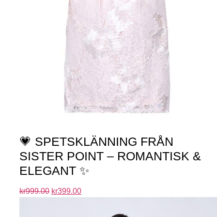
💗 SPETSKLÄNNING FRÅN
SISTER POINT – ROMANTISK &
ELEGANT ✨
kr
999.00
kr
399.00