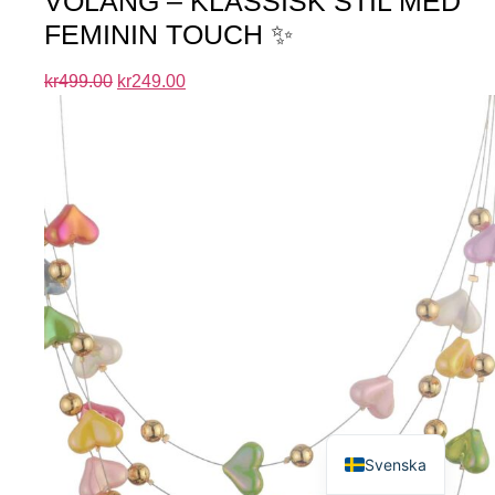
VOLANG – KLASSISK STIL MED
FEMININ TOUCH ✨
kr
499.00
kr
249.00
English
Svenska