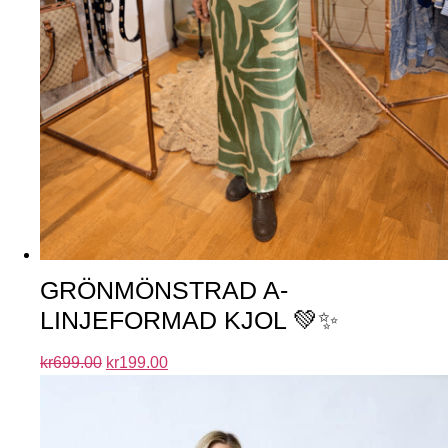
GRÖNMÖNSTRAD A-
LINJEFORMAD KJOL 💚✨
kr
699.00
kr
199.00