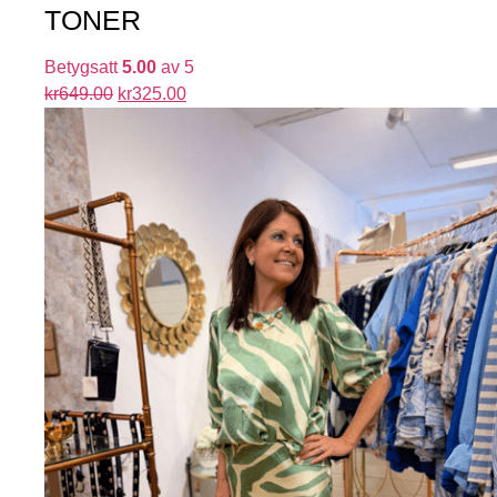
TONER
Betygsatt
5.00
av 5
kr
649.00
kr
325.00