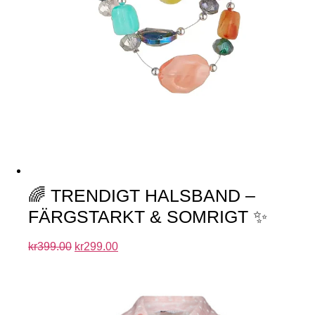
🌈 TRENDIGT HALSBAND –
FÄRGSTARKT & SOMRIGT ✨
kr
399.00
kr
299.00