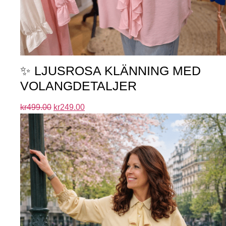
✨ LJUSROSA KLÄNNING MED
VOLANGDETALJER
kr
499.00
kr
249.00