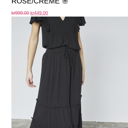
ROSE/CREME 🌸
kr
999.00
kr
449.00