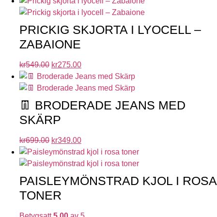
PRICKIG SKJORTA I LYOCELL –
ZABAIONE
kr
549.00
kr
275.00
👖 BRODERADE JEANS MED
SKÄRP
kr
699.00
kr
349.00
PAISLEYMÖNSTRAD KJOL I ROSA
TONER
Betygsatt
5.00
av 5