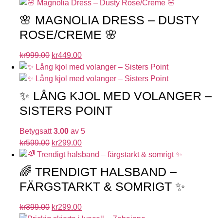
🌸 MAGNOLIA DRESS – DUSTY
ROSE/CREME 🌸
kr
999.00
kr
449.00
✨ LÅNG KJOL MED VOLANGER –
SISTERS POINT
Betygsatt
3.00
av 5
kr
599.00
kr
299.00
🌈 TRENDIGT HALSBAND –
FÄRGSTARKT & SOMRIGT ✨
kr
399.00
kr
299.00