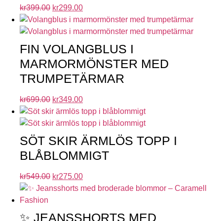
kr
399.00
kr
299.00
FIN VOLANGBLUS I
MARMORMÖNSTER MED
TRUMPETÄRMAR
kr
699.00
kr
349.00
SÖT SKIR ÄRMLÖS TOPP I
BLÅBLOMMIGT
kr
549.00
kr
275.00
✨ JEANSSHORTS MED