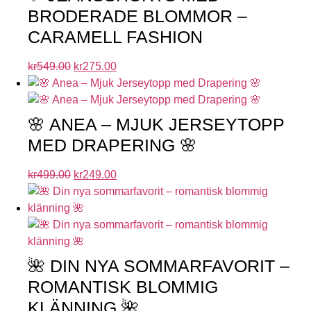
BRODERADE BLOMMOR –
CARAMELL FASHION
kr
549.00
kr
275.00
🌸 ANEA – MJUK JERSEYTOPP
MED DRAPERING 🌸
kr
499.00
kr
249.00
🌺 DIN NYA SOMMARFAVORIT –
ROMANTISK BLOMMIG
KLÄNNING 🌺