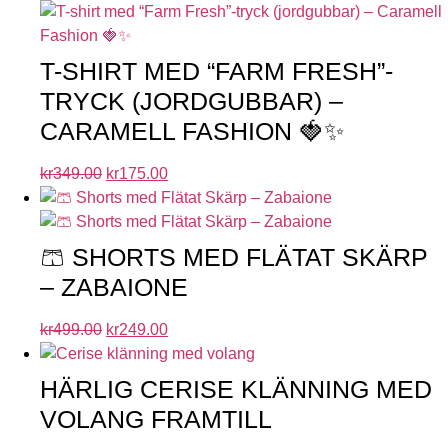
T-SHIRT MED “FARM FRESH”-
TRYCK (JORDGUBBAR) –
CARAMELL FASHION 🍓✨
kr
349.00
kr
175.00
🩳 SHORTS MED FLÄTAT SKÄRP
– ZABAIONE
kr
499.00
kr
249.00
HÄRLIG CERISE KLÄNNING MED
VOLANG FRAMTILL