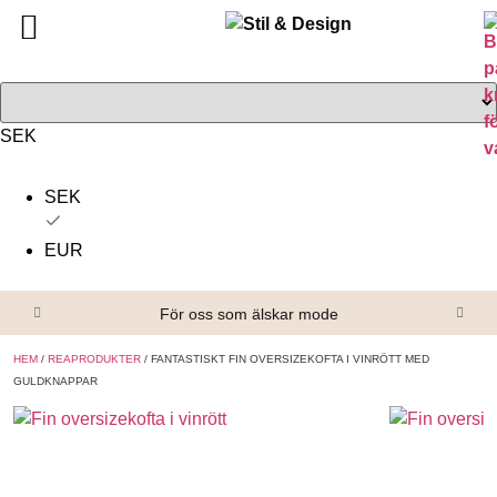
Tillbaka
Tillbaka
Alla produkter
Om oss
Överdelar
Köpvillkor
SEK
Underdelar
Kontakta oss
SEK
Accessoarer
EUR
Skor/Stövlar
För oss som älskar mode
HEM
/
REAPRODUKTER
/ FANTASTISKT FIN OVERSIZEKOFTA I VINRÖTT MED
GULDKNAPPAR