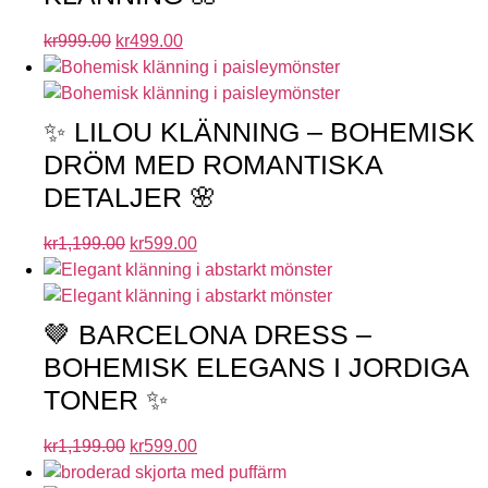
kr
999.00
kr
499.00
✨ LILOU KLÄNNING – BOHEMISK
DRÖM MED ROMANTISKA
DETALJER 🌸
kr
1,199.00
kr
599.00
🤎 BARCELONA DRESS –
BOHEMISK ELEGANS I JORDIGA
TONER ✨
kr
1,199.00
kr
599.00