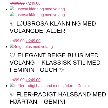
kr
499.00
kr
249.00
✨ LJUSROSA KLÄNNING MED
VOLANGDETALJER
kr
499.00
kr
249.00
🤍 ELEGANT BEIGE BLUS MED
VOLANG – KLASSISK STIL MED
FEMININ TOUCH ✨
kr
499.00
kr
249.00
✨ FLER-RADIGT HALSBAND MED
HJÄRTAN – GEMINI