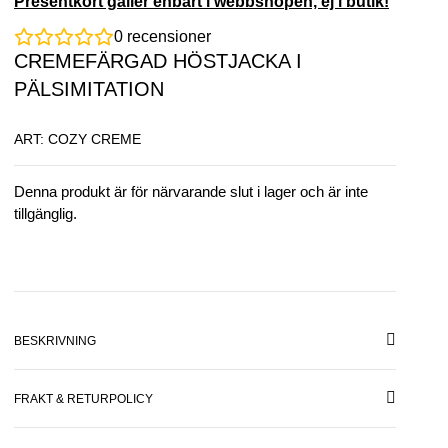
Presentkort gäller enbart i webbshopen, ej i butik!
0
recensioner
CREMEFÄRGAD HÖSTJACKA I
PÄLSIMITATION
ART: COZY CREME
Denna produkt är för närvarande slut i lager och är inte
tillgänglig.
BESKRIVNING
FRAKT & RETURPOLICY