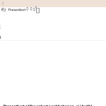
Damkläder & accessoarer
0
Presentkort
K
R