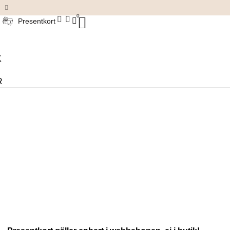
Damkläder & accessoarer
0
Presentkort
K
R