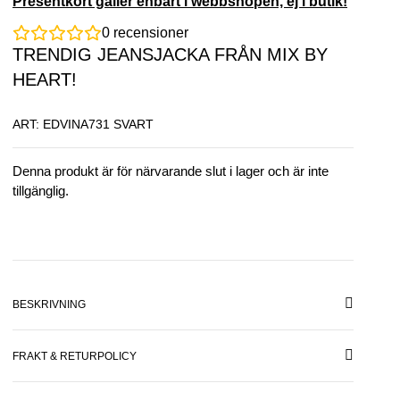
Presentkort gäller enbart i webbshopen, ej i butik!
0
recensioner
TRENDIG JEANSJACKA FRÅN MIX BY
HEART!
ART: EDVINA731 SVART
Denna produkt är för närvarande slut i lager och är inte
tillgänglig.
BESKRIVNING
FRAKT & RETURPOLICY