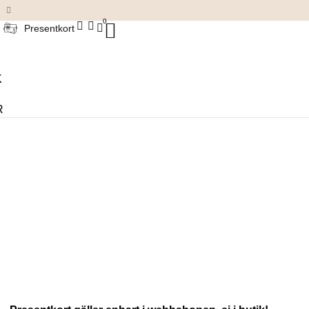
Damkläder & accessoarer
0
Presentkort
K
R