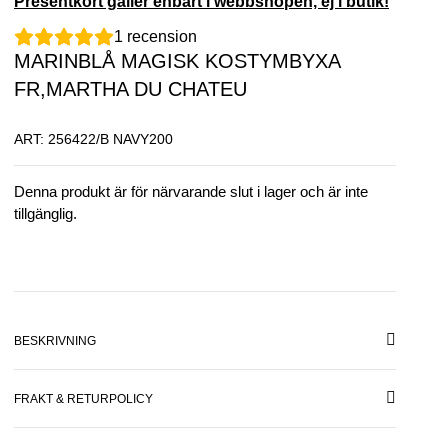
Presentkort gäller enbart i webbshopen, ej i butik!
1
recension
MARINBLÅ MAGISK KOSTYMBYXA
FR,MARTHA DU CHATEU
ART: 256422/B NAVY200
Denna produkt är för närvarande slut i lager och är inte
tillgänglig.
BESKRIVNING
FRAKT & RETURPOLICY