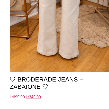
🤍 BRODERADE JEANS –
ZABAIONE 🤍
kr
699.00
kr
349.00