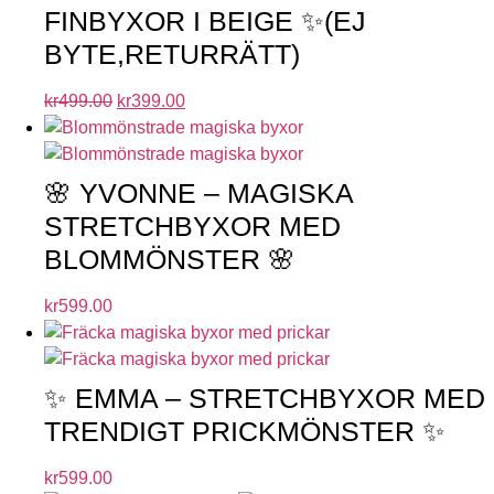
FINBYXOR I BEIGE ✨(EJ
BYTE,RETURRÄTT)
kr
499.00
kr
399.00
🌸 YVONNE – MAGISKA
STRETCHBYXOR MED
BLOMMÖNSTER 🌸
kr
599.00
✨ EMMA – STRETCHBYXOR MED
TRENDIGT PRICKMÖNSTER ✨
kr
599.00