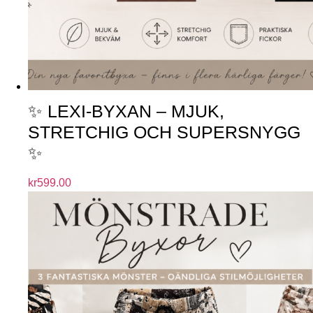
✨ LEXI-BYXAN – MJUK,
STRETCHIG OCH SUPERSNYGG
✨
kr
599.00