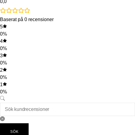
0,0
Baserat på 0 recensioner
5
0%
4
0%
3
0%
2
0%
1
0%
SÖK