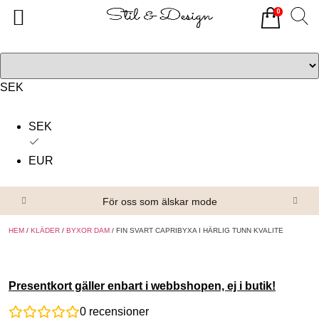
0
Tillbaka
Tillbaka
Alla produkter
Om oss
Överdelar
Köpvillkor
SEK
Underdelar
Kontakta oss
SEK
Accessoarer
EUR
Skor/Stövlar
För oss som älskar mode
HEM
/
KLÄDER
/
BYXOR DAM
/ FIN SVART CAPRIBYXA I HÄRLIG TUNN KVALITE
Presentkort gäller enbart i webbshopen, ej i butik!
0
recensioner