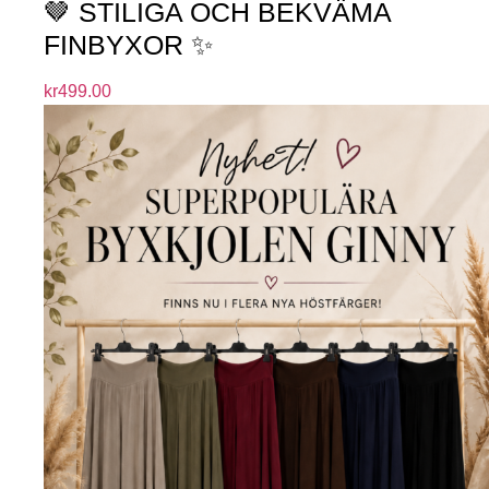
🤎 STILIGA OCH BEKVÄMA
FINBYXOR ✨
kr
499.00