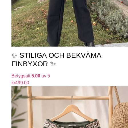
✨ STILIGA OCH BEKVÄMA
FINBYXOR ✨
Betygsatt
5.00
av 5
kr
499.00