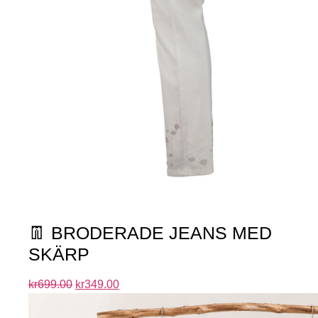
👖 BRODERADE JEANS MED
SKÄRP
kr
699.00
kr
349.00