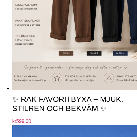
✨ RAK FAVORITBYXA – MJUK,
STILREN OCH BEKVÄM ✨
kr
599.00