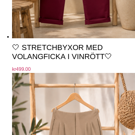
🤍 STRETCHBYXOR MED
VOLANGFICKA I VINRÖTT🤍
kr
499.00