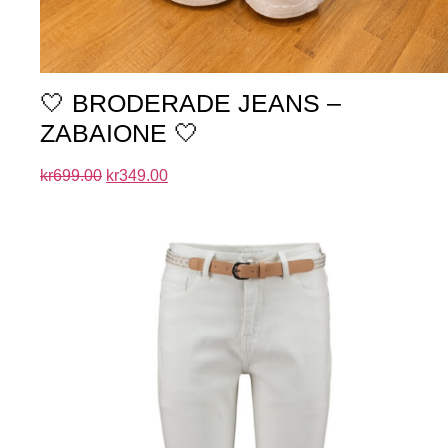
🤍 BRODERADE JEANS –
ZABAIONE 🤍
kr
699.00
kr
349.00