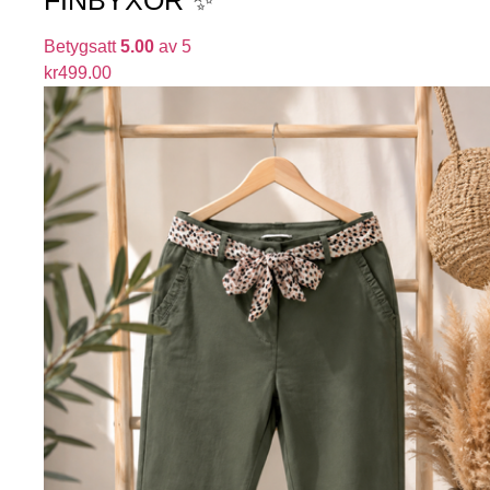
Betygsatt
5.00
av 5
kr
499.00