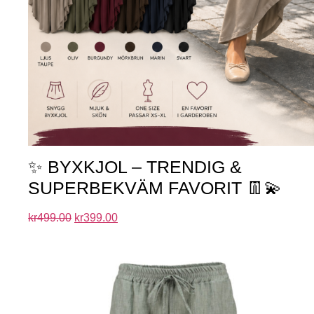
✨ BYXKJOL – TRENDIG &
SUPERBEKVÄM FAVORIT 👖💫
kr
499.00
kr
399.00