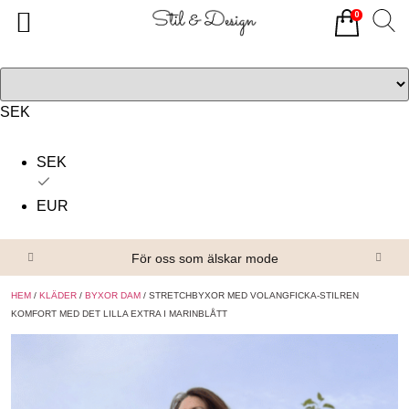
0
Tillbaka
Tillbaka
Alla produkter
Om oss
Överdelar
Köpvillkor
SEK
Underdelar
Kontakta oss
SEK
Accessoarer
EUR
Skor/Stövlar
För oss som älskar mode
HEM
/
KLÄDER
/
BYXOR DAM
/ STRETCHBYXOR MED VOLANGFICKA-STILREN
KOMFORT MED DET LILLA EXTRA I MARINBLÅTT