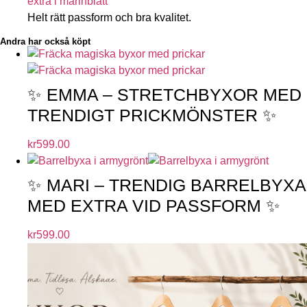
extra i marinblått
Helt rätt passform och bra kvalitet.
Andra har också köpt
✨ EMMA – STRETCHBYXOR MED
TRENDIGT PRICKMÖNSTER ✨
kr
599.00
✨ MARI – TRENDIG BARRELBYXA
MED EXTRA VID PASSFORM ✨
kr
599.00