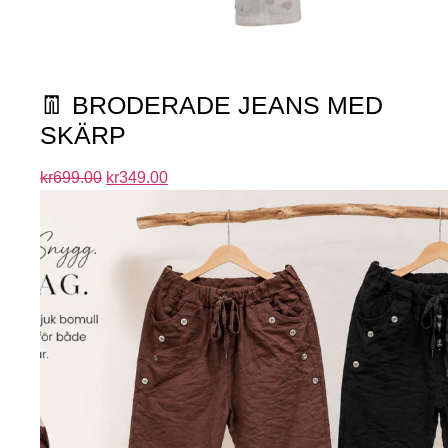
👖 BRODERADE JEANS MED
SKÄRP
kr
699.00
kr
349.00