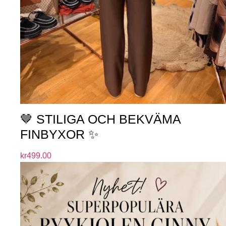
🤎 STILIGA OCH BEKVÄMA
FINBYXOR ✨
kr
499.00