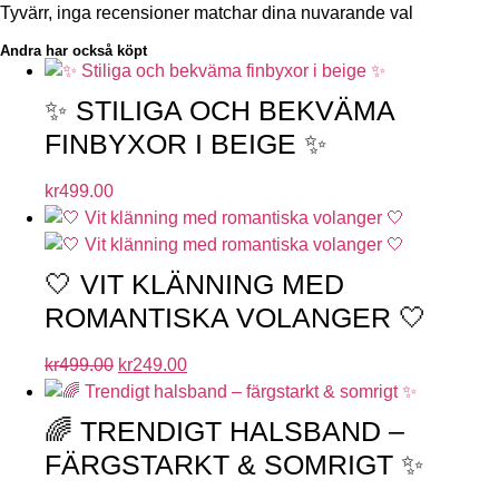
Tyvärr, inga recensioner matchar dina nuvarande val
Andra har också köpt
✨ STILIGA OCH BEKVÄMA
FINBYXOR I BEIGE ✨
kr
499.00
🤍 VIT KLÄNNING MED
ROMANTISKA VOLANGER 🤍
kr
499.00
kr
249.00
🌈 TRENDIGT HALSBAND –
FÄRGSTARKT & SOMRIGT ✨