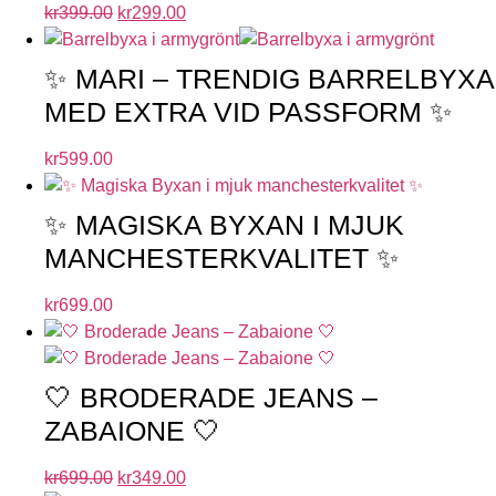
kr
399.00
kr
299.00
✨ MARI – TRENDIG BARRELBYXA
MED EXTRA VID PASSFORM ✨
kr
599.00
✨ MAGISKA BYXAN I MJUK
MANCHESTERKVALITET ✨
kr
699.00
🤍 BRODERADE JEANS –
ZABAIONE 🤍
kr
699.00
kr
349.00