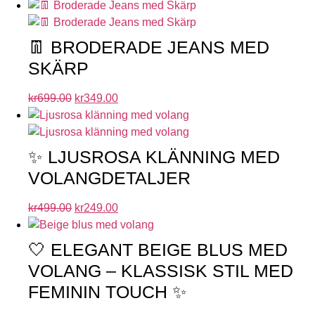
👖 BRODERADE JEANS MED
SKÄRP
kr
699.00
kr
349.00
✨ LJUSROSA KLÄNNING MED
VOLANGDETALJER
kr
499.00
kr
249.00
🤍 ELEGANT BEIGE BLUS MED
VOLANG – KLASSISK STIL MED
FEMININ TOUCH ✨