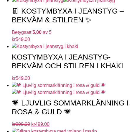
👖 KOSTYMBYXA I JEANSTYG –
BEKVÄM & STILREN ✨
Betygsatt
5.00
av 5
kr
549.00
KOSTYMBYXA I JEANSTYG-
BEKVÄM OCH STILREN I KHAKI
kr
549.00
💗 LJUVLIG SOMMARKLÄNNING I
ROSA & GULD 💗
kr
999.00
kr
499.00