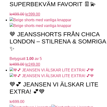
SUPERBEKVÄM FAVORIT 👖💫
kr
499.00
kr
399.00
🤎 JEANSSHORTS FRÅN CHICA
LONDON – STILRENA & SOMRIGA
✨
Betygsatt
1.00
av 5
kr
499.00
kr
249.00
💙💕 JEANSEN VI ÄLSKAR LITE
EXTRA! 💕💙
kr
699.00