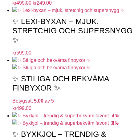
kr
499.00
kr
249.00
✨ LEXI-BYXAN – MJUK,
STRETCHIG OCH SUPERSNYGG
✨
kr
599.00
✨ STILIGA OCH BEKVÄMA
FINBYXOR ✨
Betygsatt
5.00
av 5
kr
499.00
✨ BYXKJOL – TRENDIG &