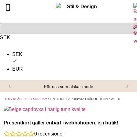
Tillbaka
Tillbaka
Alla produkter
Om oss
Överdelar
Köpvillkor
SEK
Underdelar
Kontakta oss
SEK
Accessoarer
EUR
Skor/Stövlar
För oss som älskar mode
HEM
/
KLÄDER
/
BYXOR DAM
/ FIN BEIGE CAPRIBYXA I HÄRLIG TUNN KVALITE
Presentkort gäller enbart i webbshopen, ej i butik!
0
recensioner