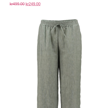
kr
499.00
kr
249.00