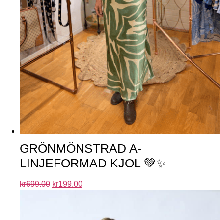
GRÖNMÖNSTRAD A-
LINJEFORMAD KJOL 💚✨
kr
699.00
kr
199.00