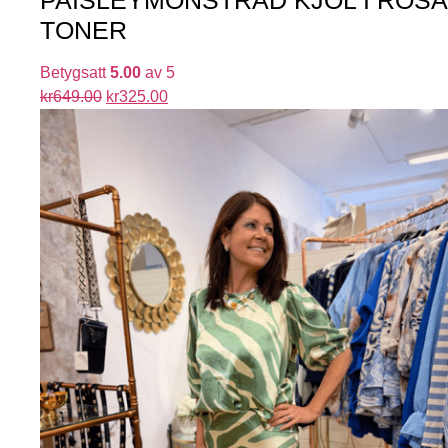
TONER
Betygsatt
5.00
av 5
kr
649.00
kr
325.00