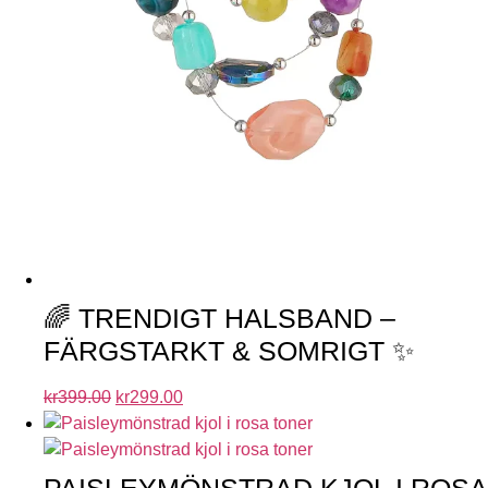
🌈 TRENDIGT HALSBAND –
FÄRGSTARKT & SOMRIGT ✨
kr
399.00
kr
299.00
PAISLEYMÖNSTRAD KJOL I ROSA