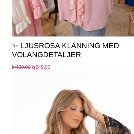
✨ LJUSROSA KLÄNNING MED
VOLANGDETALJER
kr
499.00
kr
249.00