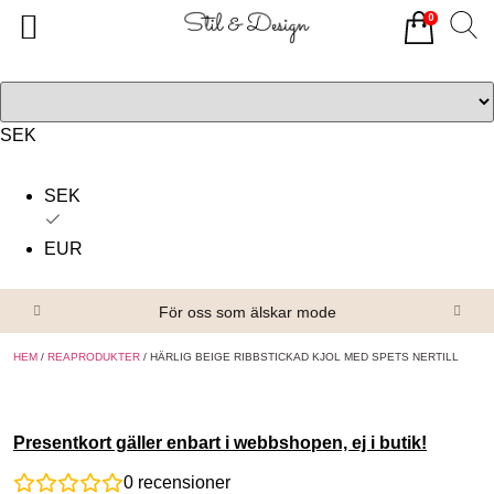
0
Tillbaka
Tillbaka
Alla produkter
Om oss
Överdelar
Köpvillkor
SEK
Underdelar
Kontakta oss
SEK
Accessoarer
EUR
Skor/Stövlar
För oss som älskar mode
HEM
/
REAPRODUKTER
/ HÄRLIG BEIGE RIBBSTICKAD KJOL MED SPETS NERTILL
Presentkort gäller enbart i webbshopen, ej i butik!
0
recensioner