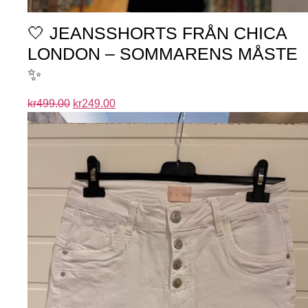
🤍 JEANSSHORTS FRÅN CHICA
LONDON – SOMMARENS MÅSTE
✨
kr
499.00
kr
249.00