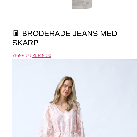
👖 BRODERADE JEANS MED
SKÄRP
kr
699.00
kr
349.00