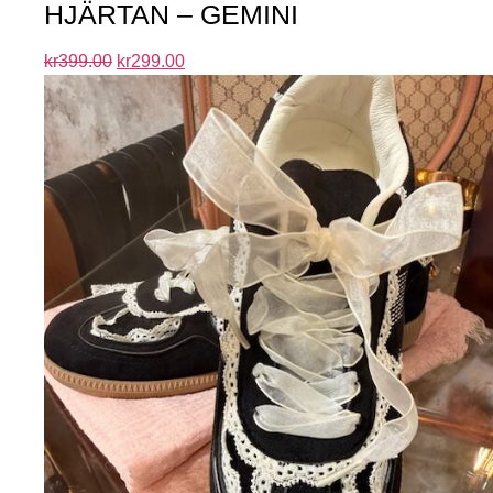
HJÄRTAN – GEMINI
kr
399.00
kr
299.00