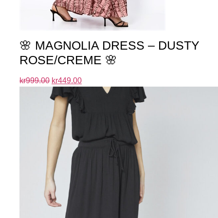
🌸 MAGNOLIA DRESS – DUSTY
ROSE/CREME 🌸
kr
999.00
kr
449.00