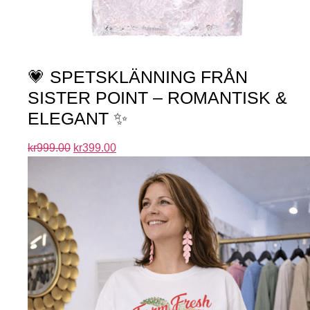
💗 SPETSKLÄNNING FRÅN
SISTER POINT – ROMANTISK &
ELEGANT ✨
kr
999.00
kr
399.00