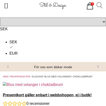
0
Tillbaka
Tillbaka
Alla produkter
Om oss
Överdelar
Köpvillkor
SEK
Underdelar
Kontakta oss
SEK
Accessoarer
EUR
Skor/Stövlar
För oss som älskar mode
HEM
/
REAPRODUKTER
/ ELEGANT BLUS MED VOLANGER I CHOKLADBRUNT
Presentkort gäller enbart i webbshopen, ej i butik!
0
recensioner