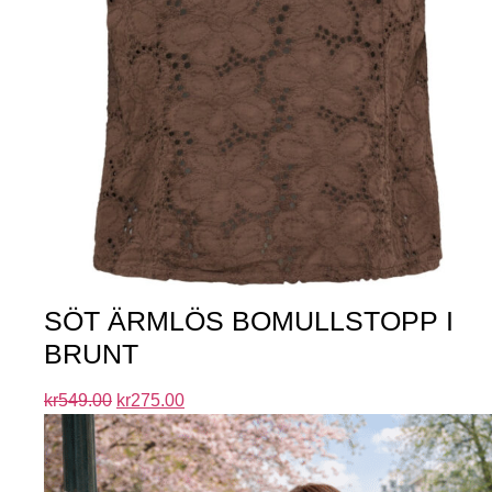
SÖT ÄRMLÖS BOMULLSTOPP I
BRUNT
kr
549.00
kr
275.00