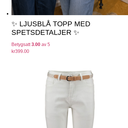
✨ LJUSBLÅ TOPP MED
SPETSDETALJER ✨
Betygsatt
3.00
av 5
kr
399.00