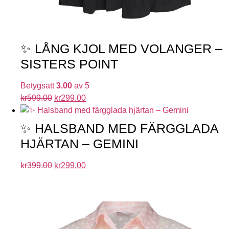
✨ LÅNG KJOL MED VOLANGER –
SISTERS POINT
Betygsatt
3.00
av 5
kr
599.00
kr
299.00
✨ HALSBAND MED FÄRGGLADA
HJÄRTAN – GEMINI
kr
399.00
kr
299.00