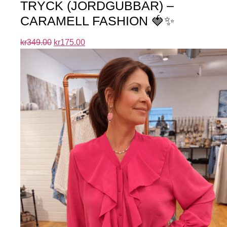
TRYCK (JORDGUBBAR) –
CARAMELL FASHION 🍓✨
kr
349.00
kr
175.00