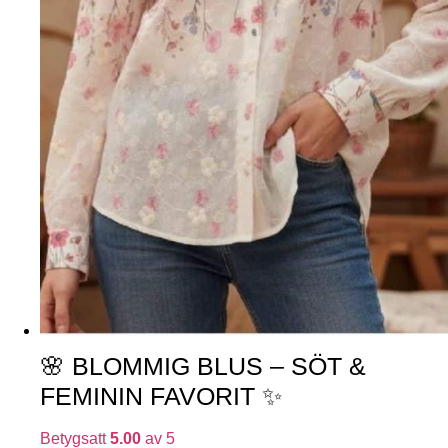
🌸 BLOMMIG BLUS – SÖT &
FEMININ FAVORIT ✨
Betygsatt
5.00
av 5