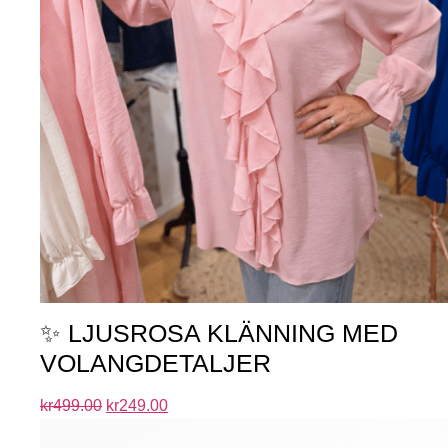
✨ LJUSROSA KLÄNNING MED
VOLANGDETALJER
kr
499.00
kr
249.00