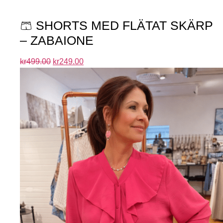
🩳 SHORTS MED FLÄTAT SKÄRP
– ZABAIONE
kr
499.00
kr
249.00