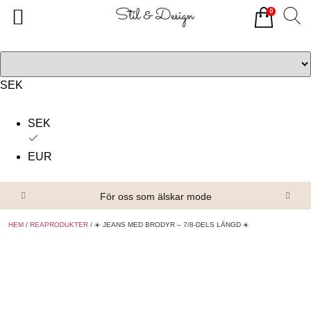
0
Tillbaka
Tillbaka
Alla produkter
Om oss
Överdelar
Köpvillkor
SEK
Underdelar
Kontakta oss
SEK
Accessoarer
EUR
Skor/Stövlar
För oss som älskar mode
HEM
/
REAPRODUKTER
/ ☀️ JEANS MED BRODYR – 7/8-DELS LÄNGD ☀️