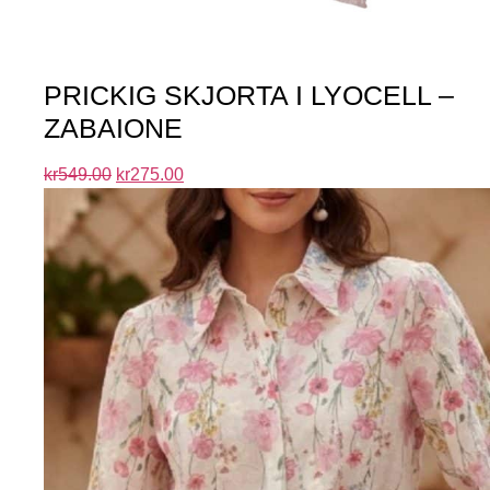
PRICKIG SKJORTA I LYOCELL –
ZABAIONE
kr
549.00
kr
275.00