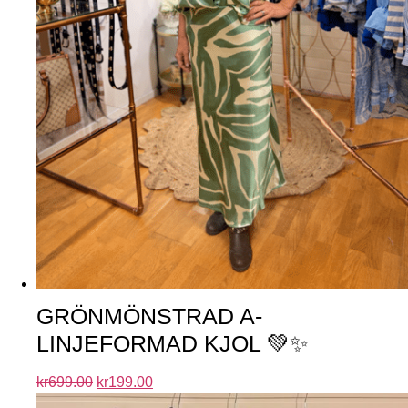
GRÖNMÖNSTRAD A-
LINJEFORMAD KJOL 💚✨
kr
699.00
kr
199.00