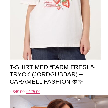
T-SHIRT MED “FARM FRESH”-
TRYCK (JORDGUBBAR) –
CARAMELL FASHION 🍓✨
kr
349.00
kr
175.00