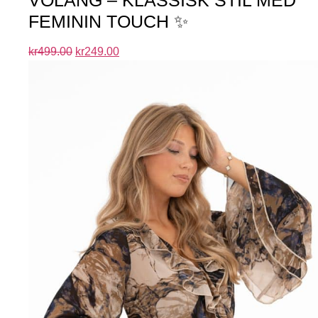
VOLANG – KLASSISK STIL MED
FEMININ TOUCH ✨
kr
499.00
kr
249.00