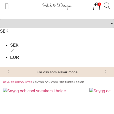
0
Tillbaka
Tillbaka
Alla produkter
Om oss
Överdelar
Köpvillkor
SEK
Underdelar
Kontakta oss
SEK
Accessoarer
EUR
Skor/Stövlar
För oss som älskar mode
HEM
/
REAPRODUKTER
/ SNYGG OCH COOL SNEAKERS I BEIGE