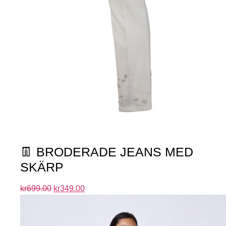
👖 BRODERADE JEANS MED
SKÄRP
kr
699.00
kr
349.00