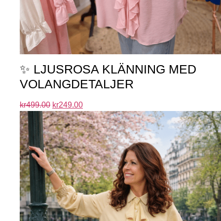
✨ LJUSROSA KLÄNNING MED
VOLANGDETALJER
kr
499.00
kr
249.00