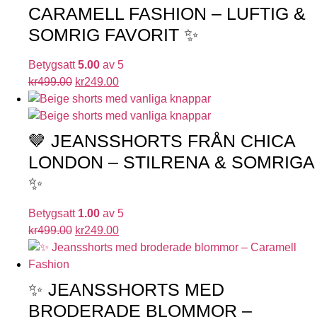
CARAMELL FASHION – LUFTIG &
SOMRIG FAVORIT ✨
Betygsatt
5.00
av 5
kr
499.00
kr
249.00
🤎 JEANSSHORTS FRÅN CHICA
LONDON – STILRENA & SOMRIGA
✨
Betygsatt
1.00
av 5
kr
499.00
kr
249.00
✨ JEANSSHORTS MED
BRODERADE BLOMMOR –