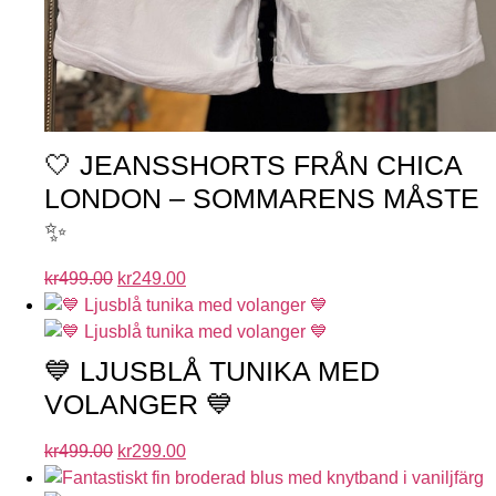
🤍 JEANSSHORTS FRÅN CHICA
LONDON – SOMMARENS MÅSTE
✨
kr
499.00
kr
249.00
💙 LJUSBLÅ TUNIKA MED
VOLANGER 💙
kr
499.00
kr
299.00