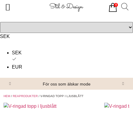
0
Tillbaka
Tillbaka
Alla produkter
Om oss
Överdelar
Köpvillkor
SEK
Underdelar
Kontakta oss
SEK
Accessoarer
EUR
Skor/Stövlar
För oss som älskar mode
HEM
/
REAPRODUKTER
/ V-RINGAD TOPP I LJUSBLÅTT