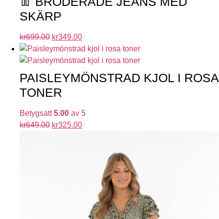
👖 BRODERADE JEANS MED
SKÄRP
kr
699.00
kr
349.00
PAISLEYMÖNSTRAD KJOL I ROSA
TONER
Betygsatt
5.00
av 5
kr
649.00
kr
325.00