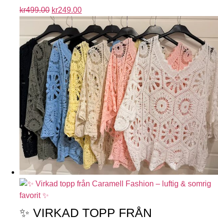
kr
499.00
kr
249.00
✨ VIRKAD TOPP FRÅN