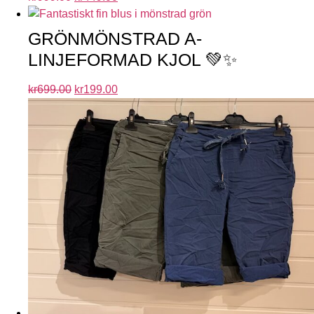
GRÖNMÖNSTRAD A-
LINJEFORMAD KJOL 💚✨
kr
699.00
kr
199.00