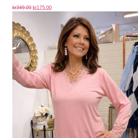
kr
349.00
kr
175.00