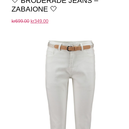
🤍 BRODERADE JEANS –
ZABAIONE 🤍
kr
699.00
kr
349.00