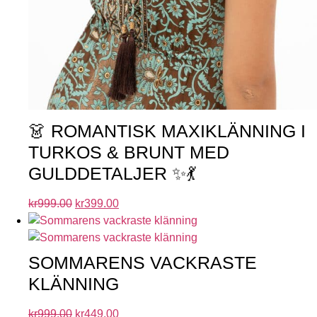
👗 ROMANTISK MAXIKLÄNNING I
TURKOS & BRUNT MED
GULDDETALJER ✨💃
kr
999.00
kr
399.00
SOMMARENS VACKRASTE
KLÄNNING
kr
999.00
kr
449.00