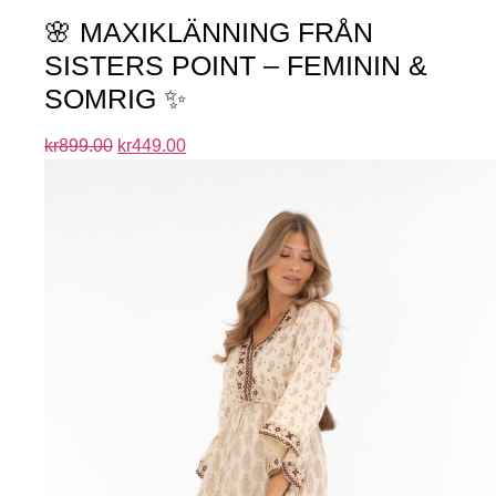
🌸 MAXIKLÄNNING FRÅN
SISTERS POINT – FEMININ &
SOMRIG ✨
kr
899.00
kr
449.00