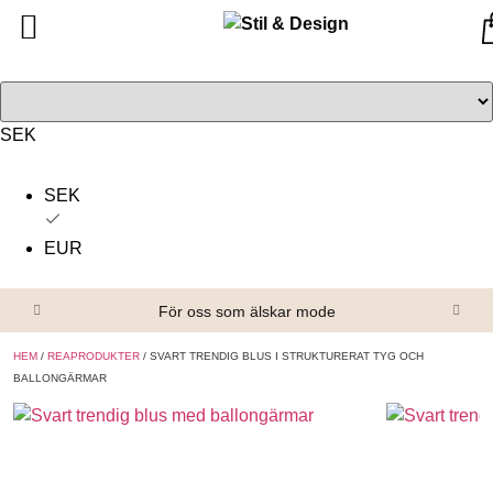
Tillbaka
Tillbaka
Alla produkter
Om oss
Överdelar
Köpvillkor
SEK
Underdelar
Kontakta oss
SEK
Accessoarer
EUR
Skor/Stövlar
För oss som älskar mode
HEM
/
REAPRODUKTER
/ SVART TRENDIG BLUS I STRUKTURERAT TYG OCH
BALLONGÄRMAR