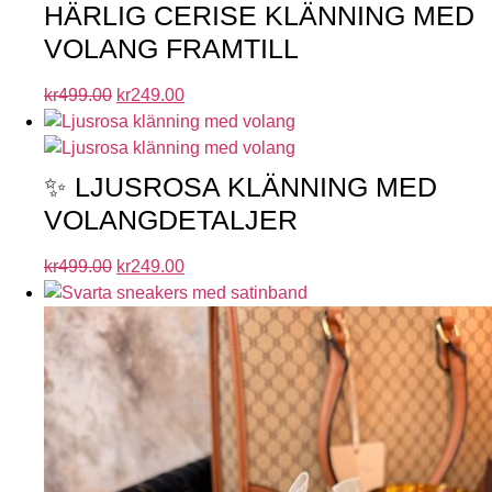
HÄRLIG CERISE KLÄNNING MED
VOLANG FRAMTILL
kr
499.00
kr
249.00
✨ LJUSROSA KLÄNNING MED
VOLANGDETALJER
kr
499.00
kr
249.00