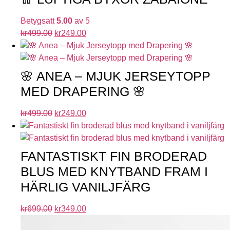
Betygsatt
5.00
av 5
kr
499.00
kr
249.00
🌸 ANEA – MJUK JERSEYTOPP
MED DRAPERING 🌸
kr
499.00
kr
249.00
FANTASTISKT FIN BRODERAD
BLUS MED KNYTBAND FRAM I
HÄRLIG VANILJFÄRG
kr
699.00
kr
349.00