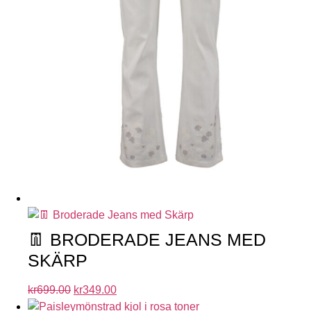
👖 BRODERADE JEANS MED
SKÄRP
kr
699.00
kr
349.00