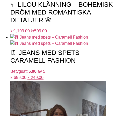
✨ LILOU KLÄNNING – BOHEMISK
DRÖM MED ROMANTISKA
DETALJER 🌸
kr
1,199.00
kr
599.00
👖 JEANS MED SPETS –
CARAMELL FASHION
Betygsatt
5.00
av 5
kr
699.00
kr
249.00