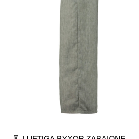
👖 LUFTIGA BYXOR ZABAIONE