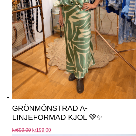
GRÖNMÖNSTRAD A-
LINJEFORMAD KJOL 💚✨
kr
699.00
kr
199.00