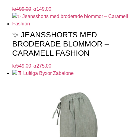
kr
499.00
kr
149.00
✨ JEANSSHORTS MED
BRODERADE BLOMMOR –
CARAMELL FASHION
kr
549.00
kr
275.00