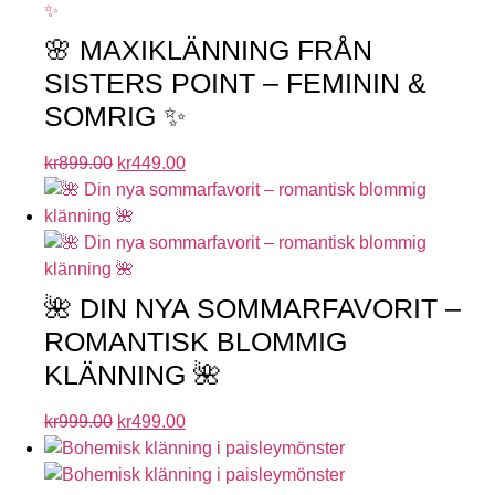
🌸 MAXIKLÄNNING FRÅN
SISTERS POINT – FEMININ &
SOMRIG ✨
kr
899.00
kr
449.00
🌺 DIN NYA SOMMARFAVORIT –
ROMANTISK BLOMMIG
KLÄNNING 🌺
kr
999.00
kr
499.00