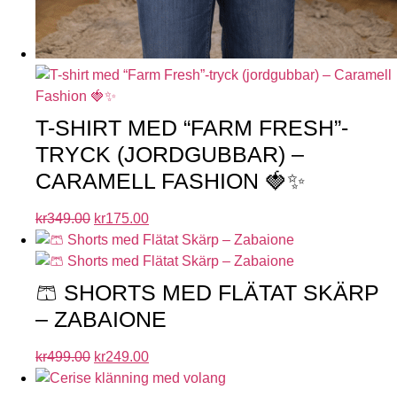
T-SHIRT MED “FARM FRESH”-
TRYCK (JORDGUBBAR) –
CARAMELL FASHION 🍓✨
kr
349.00
kr
175.00
🩳 SHORTS MED FLÄTAT SKÄRP
– ZABAIONE
kr
499.00
kr
249.00