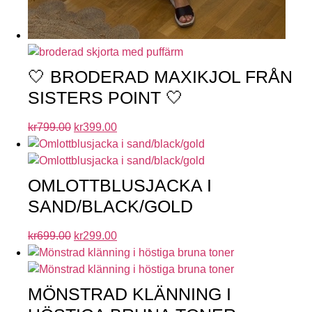
🤍 BRODERAD MAXIKJOL FRÅN
SISTERS POINT 🤍
kr
799.00
kr
399.00
OMLOTTBLUSJACKA I
SAND/BLACK/GOLD
kr
699.00
kr
299.00
MÖNSTRAD KLÄNNING I