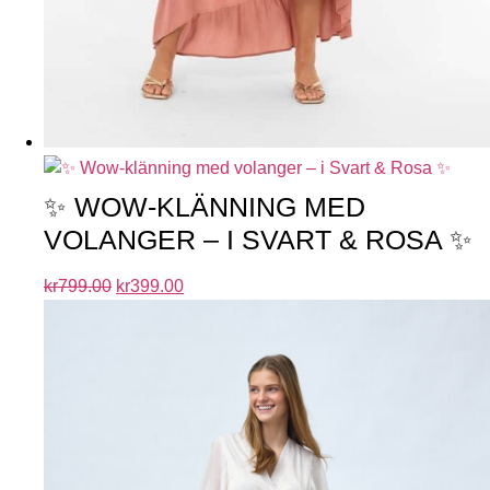
✨ WOW-KLÄNNING MED
VOLANGER – I SVART & ROSA ✨
kr
799.00
kr
399.00