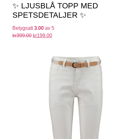
✨ LJUSBLÅ TOPP MED
SPETSDETALJER ✨
Betygsatt
3.00
av 5
kr
399.00
kr
199.00