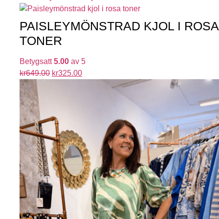
PAISLEYMÖNSTRAD KJOL I ROSA
TONER
Betygsatt
5.00
av 5
kr
649.00
kr
325.00