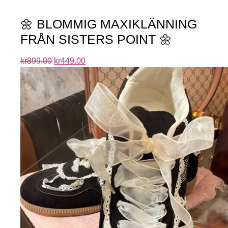
🌼 BLOMMIG MAXIKLÄNNING
FRÅN SISTERS POINT 🌼
kr
899.00
kr
449.00