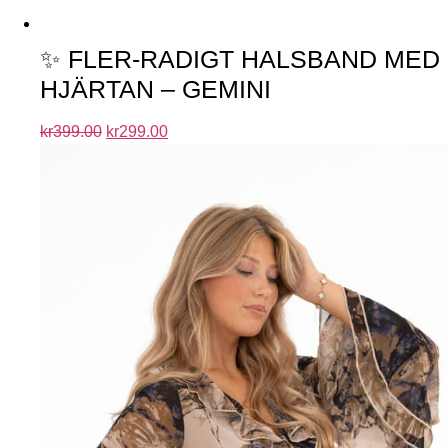
✨ FLER-RADIGT HALSBAND MED
HJÄRTAN – GEMINI
kr
399.00
kr
299.00