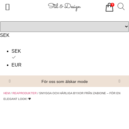
0
Tillbaka
Tillbaka
Alla produkter
Om oss
Överdelar
Köpvillkor
SEK
Underdelar
Kontakta oss
SEK
Accessoarer
EUR
Skor/Stövlar
För oss som älskar mode
HEM
/
REAPRODUKTER
/ SNYGGA OCH HÄRLIGA BYXOR FRÅN ZABIONE – FÖR EN
ELEGANT LOOK! 🖤