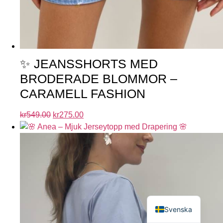
✨ JEANSSHORTS MED
BRODERADE BLOMMOR –
CARAMELL FASHION
kr
549.00
kr
275.00
English
Svenska