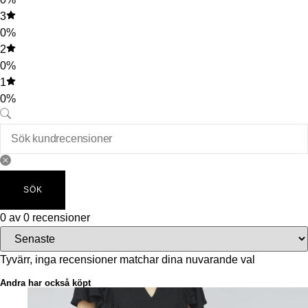
3
0%
2
0%
1
0%
SÖK
0 av 0 recensioner
Tyvärr, inga recensioner matchar dina nuvarande val
Andra har också köpt