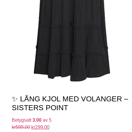
✨ LÅNG KJOL MED VOLANGER –
SISTERS POINT
Betygsatt
3.00
av 5
kr
599.00
kr
299.00