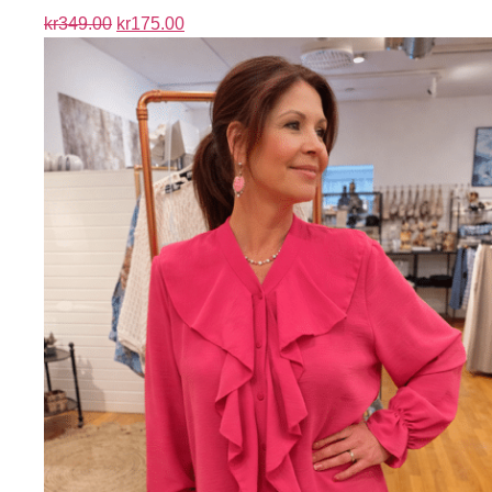
kr
349.00
kr
175.00