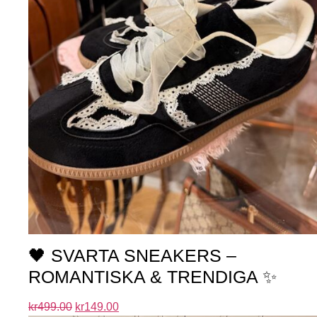
🖤 SVARTA SNEAKERS –
ROMANTISKA & TRENDIGA ✨
kr
499.00
kr
149.00