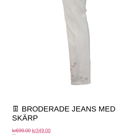
👖 BRODERADE JEANS MED
SKÄRP
kr
699.00
kr
349.00