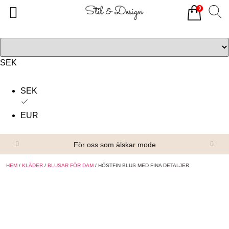
0
Tillbaka
Tillbaka
Alla produkter
Om oss
Överdelar
Köpvillkor
SEK
Underdelar
Kontakta oss
SEK
Accessoarer
EUR
Skor/Stövlar
För oss som älskar mode
HEM
/
KLÄDER
/
BLUSAR FÖR DAM
/ HÖSTFIN BLUS MED FINA DETALJER