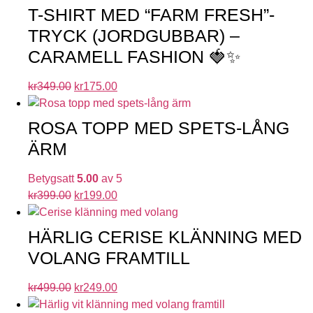
T-SHIRT MED “FARM FRESH”-
TRYCK (JORDGUBBAR) –
CARAMELL FASHION 🍓✨
kr
349.00
kr
175.00
ROSA TOPP MED SPETS-LÅNG
ÄRM
Betygsatt
5.00
av 5
kr
399.00
kr
199.00
HÄRLIG CERISE KLÄNNING MED
VOLANG FRAMTILL
kr
499.00
kr
249.00