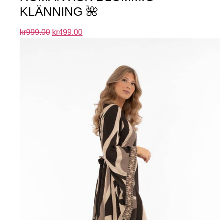
KLÄNNING 🌺
kr
999.00
kr
499.00