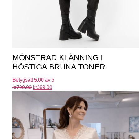
MÖNSTRAD KLÄNNING I
HÖSTIGA BRUNA TONER
Betygsatt
5.00
av 5
kr
799.00
kr
399.00