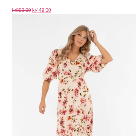
kr
899.00
kr
449.00