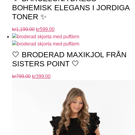
BOHEMISK ELEGANS I JORDIGA
TONER ✨
kr
1,199.00
kr
599.00
🤍 BRODERAD MAXIKJOL FRÅN
SISTERS POINT 🤍
kr
799.00
kr
399.00