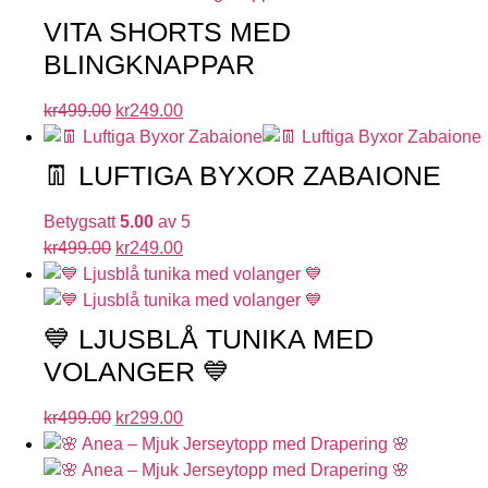
VITA SHORTS MED
BLINGKNAPPAR
kr
499.00
kr
249.00
👖 LUFTIGA BYXOR ZABAIONE
Betygsatt
5.00
av 5
kr
499.00
kr
249.00
💙 LJUSBLÅ TUNIKA MED
VOLANGER 💙
kr
499.00
kr
299.00