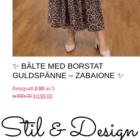
✨ BÄLTE MED BORSTAT
GULDSPÄNNE – ZABAIONE ✨
Betygsatt
2.00
av 5
kr
399.00
kr
199.00