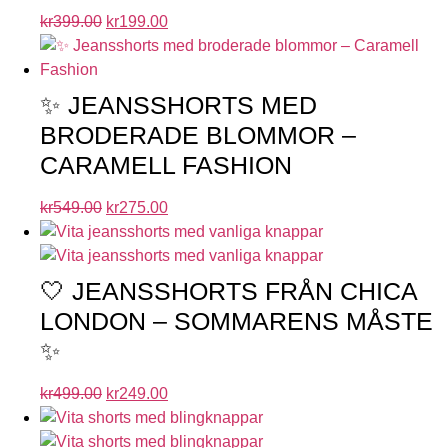
kr
399.00
kr
199.00
✨ JEANSSHORTS MED
BRODERADE BLOMMOR –
CARAMELL FASHION
kr
549.00
kr
275.00
🤍 JEANSSHORTS FRÅN CHICA
LONDON – SOMMARENS MÅSTE
✨
kr
499.00
kr
249.00