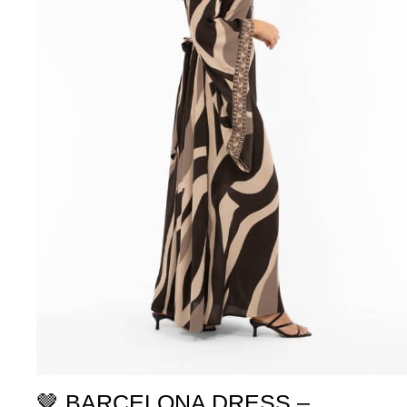
🤎 BARCELONA DRESS –