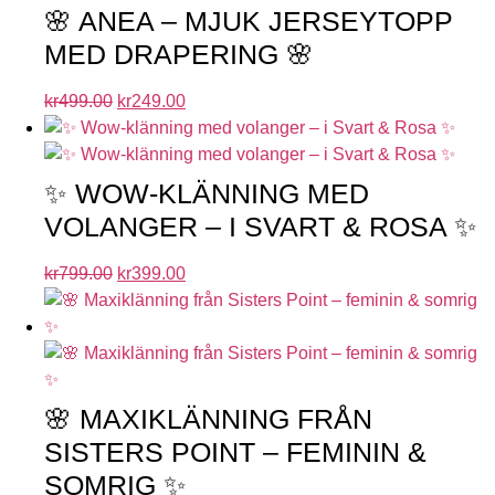
🌸 ANEA – MJUK JERSEYTOPP
MED DRAPERING 🌸
kr
499.00
kr
249.00
✨ WOW-KLÄNNING MED
VOLANGER – I SVART & ROSA ✨
kr
799.00
kr
399.00
🌸 MAXIKLÄNNING FRÅN
SISTERS POINT – FEMININ &
SOMRIG ✨