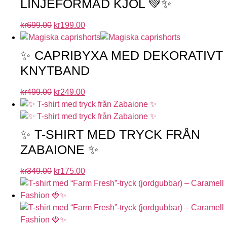
LINJEFORMAD KJOL 💚✨
kr
699.00
kr
199.00
✨ CAPRIBYXA MED DEKORATIVT
KNYTBAND
kr
499.00
kr
249.00
✨ T-SHIRT MED TRYCK FRÅN
ZABAIONE ✨
kr
349.00
kr
175.00