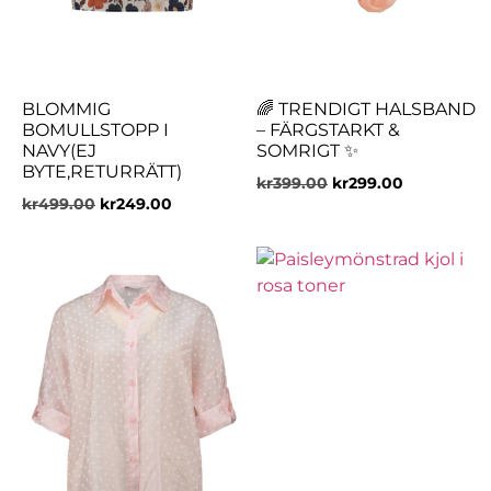
BLOMMIG
🌈 TRENDIGT HALSBAND
BOMULLSTOPP I
– FÄRGSTARKT &
NAVY(EJ
SOMRIGT ✨
BYTE,RETURRÄTT)
kr
399.00
kr
299.00
kr
499.00
kr
249.00