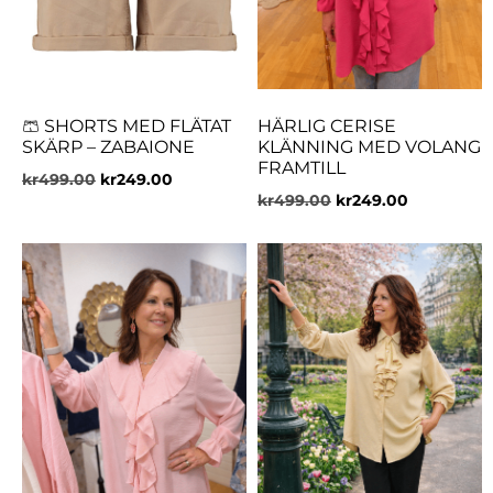
🩳 SHORTS MED FLÄTAT
HÄRLIG CERISE
SKÄRP – ZABAIONE
KLÄNNING MED VOLANG
FRAMTILL
kr
499.00
kr
249.00
kr
499.00
kr
249.00