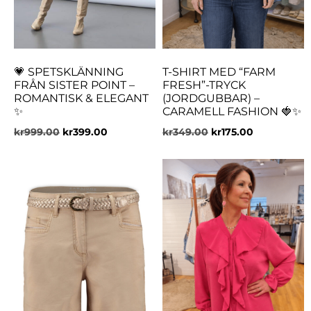
💗 SPETSKLÄNNING
T-SHIRT MED “FARM
FRÅN SISTER POINT –
FRESH”-TRYCK
ROMANTISK & ELEGANT
(JORDGUBBAR) –
✨
CARAMELL FASHION 🍓✨
kr
999.00
kr
399.00
kr
349.00
kr
175.00