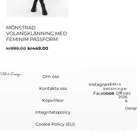
MÖNSTRAD
VOLANGKLÄNNING MED
FEMINIM PASSFORM
kr
999.00
kr
449.00
Om oss
Instagram
Säkra
Kontakta oss
betalningar
©
Facebook
med Qliro
Stil
2026
Köpvillkor
&
Desig
Integritetspolicy
Cookie Policy (EU)
English