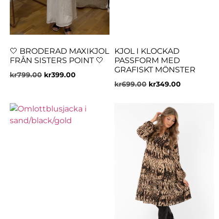
🤍 BRODERAD MAXIKJOL
KJOL I KLOCKAD
FRÅN SISTERS POINT 🤍
PASSFORM MED
GRAFISKT MÖNSTER
kr
799.00
kr
399.00
kr
699.00
kr
349.00