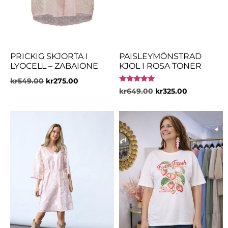
PRICKIG SKJORTA I
PAISLEYMÖNSTRAD
LYOCELL – ZABAIONE
KJOL I ROSA TONER
kr
549.00
kr
275.00
Betygsatt
kr
649.00
kr
325.00
5.00
av 5