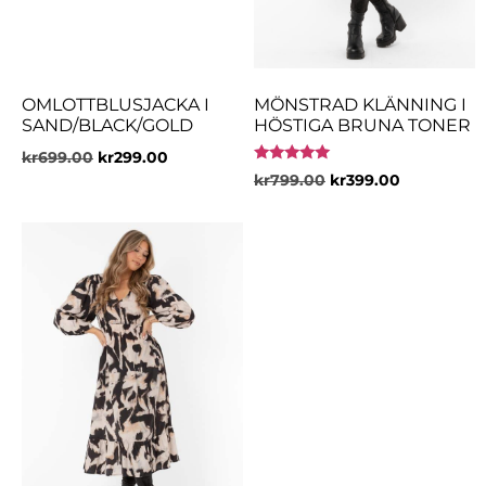
OMLOTTBLUSJACKA I
MÖNSTRAD KLÄNNING I
SAND/BLACK/GOLD
HÖSTIGA BRUNA TONER
kr
699.00
kr
299.00
Betygsatt
kr
799.00
kr
399.00
5.00
av 5