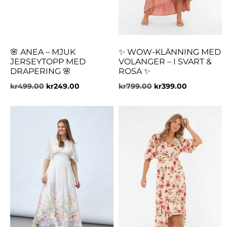
🌸 ANEA – MJUK
✨ WOW-KLÄNNING MED
JERSEYTOPP MED
VOLANGER – I SVART &
DRAPERING 🌸
ROSA ✨
kr
499.00
kr
249.00
kr
799.00
kr
399.00