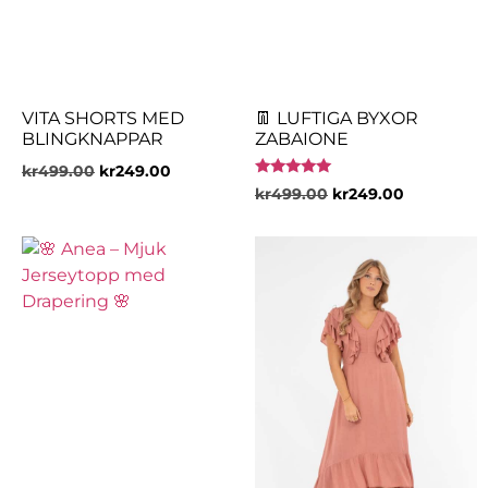
VITA SHORTS MED
👖 LUFTIGA BYXOR
BLINGKNAPPAR
ZABAIONE
kr
499.00
kr
249.00
Betygsatt
kr
499.00
kr
249.00
5.00
av 5