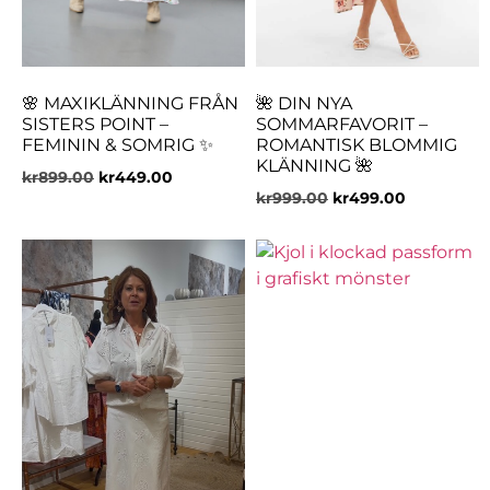
🌸 MAXIKLÄNNING FRÅN
🌺 DIN NYA
SISTERS POINT –
SOMMARFAVORIT –
FEMININ & SOMRIG ✨
ROMANTISK BLOMMIG
KLÄNNING 🌺
kr
899.00
kr
449.00
kr
999.00
kr
499.00