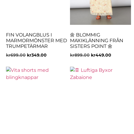
FIN VOLANGBLUS I
🌼 BLOMMIG
MARMORMÖNSTER MED
MAXIKLÄNNING FRÅN
TRUMPETÄRMAR
SISTERS POINT 🌼
kr
699.00
kr
349.00
kr
899.00
kr
449.00