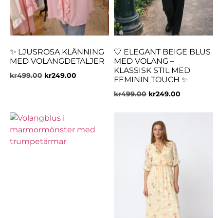
✨ LJUSROSA KLÄNNING
🤍 ELEGANT BEIGE BLUS
MED VOLANGDETALJER
MED VOLANG –
KLASSISK STIL MED
kr
499.00
kr
249.00
FEMININ TOUCH ✨
kr
499.00
kr
249.00