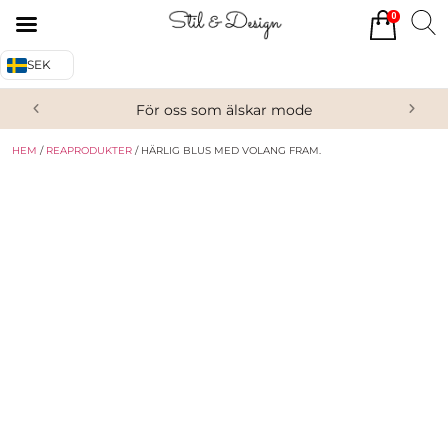
0
Tillbaka
Tillbaka
SEK
Alla produkter
Om oss
För oss som älskar mode
Överdelar
Köpvillkor
HEM
/
REAPRODUKTER
/ HÄRLIG BLUS MED VOLANG FRAM.
Underdelar
Kontakta oss
Accessoarer
Skor/Stövlar