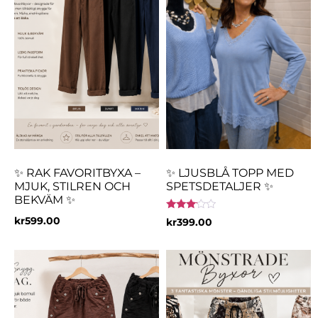
✨ RAK FAVORITBYXA –
✨ LJUSBLÅ TOPP MED
MJUK, STILREN OCH
SPETSDETALJER ✨
BEKVÄM ✨
Betygsatt
kr
599.00
kr
399.00
3.00
av 5