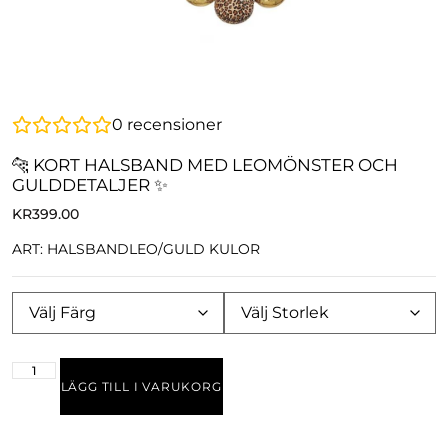
0
recensioner
🐆 KORT HALSBAND MED LEOMÖNSTER OCH
GULDDETALJER ✨
KR
399.00
ART: HALSBANDLEO/GULD KULOR
LÄGG TILL I VARUKORG