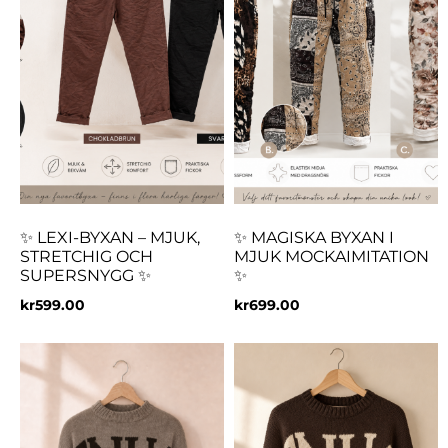
✨ LEXI-BYXAN – MJUK,
✨ MAGISKA BYXAN I
STRETCHIG OCH
MJUK MOCKAIMITATION
SUPERSNYGG ✨
✨
kr
599.00
kr
699.00