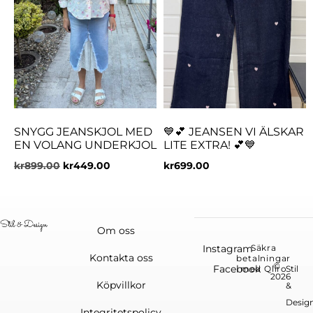
SNYGG JEANSKJOL MED
💙💕 JEANSEN VI ÄLSKAR
EN VOLANG UNDERKJOL
LITE EXTRA! 💕💙
kr
899.00
kr
449.00
kr
699.00
Om oss
Instagram
Säkra
Kontakta oss
betalningar
©
Facebook
med Qliro
Stil
2026
Köpvillkor
&
Desig
Integritetspolicy