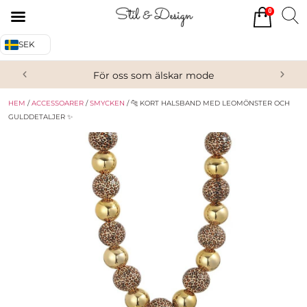
0
Tillbaka
Tillbaka
SEK
Alla produkter
Om oss
För oss som älskar mode
Överdelar
Köpvillkor
HEM
/
ACCESSOARER
/
SMYCKEN
/ 🐆 KORT HALSBAND MED LEOMÖNSTER OCH
Underdelar
Kontakta oss
GULDDETALJER ✨
Accessoarer
Skor/Stövlar