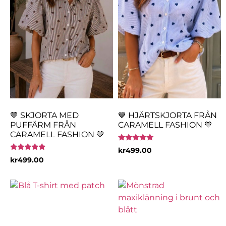
🤎 SKJORTA MED
💙 HJÄRTSKJORTA FRÅN
PUFFÄRM FRÅN
CARAMELL FASHION 💙
CARAMELL FASHION 🤎
Betygsatt
kr
499.00
5.00
Betygsatt
kr
499.00
av 5
5.00
av 5