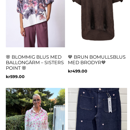
🌸 BLOMMIG BLUS MED
🤎 BRUN BOMULLSBLUS
BALLONGÄRM – SISTERS
MED BRODYR🤎
POINT 🌸
kr
499.00
kr
599.00