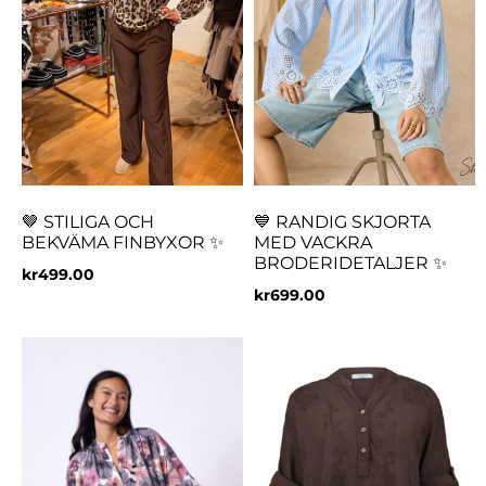
🤎 STILIGA OCH
💙 RANDIG SKJORTA
BEKVÄMA FINBYXOR ✨
MED VACKRA
BRODERIDETALJER ✨
kr
499.00
kr
699.00