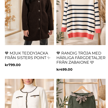
🤎 MJUK TEDDYJACKA
💙 RANDIG TRÖJA MED
FRÅN SISTERS POINT ✨
HÄRLIGA FÄRGDETALJER
FRÅN ZABAIONE 🩷
kr
799.00
kr
499.00