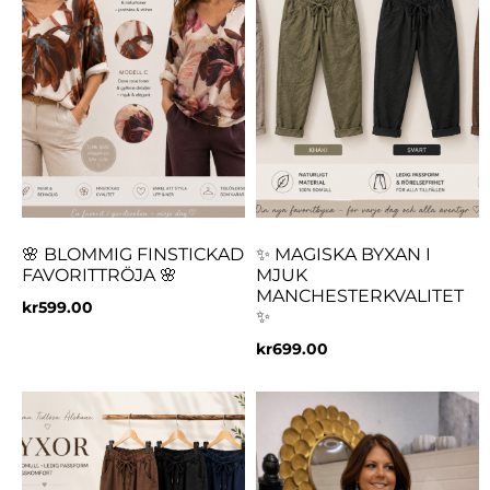
🌸 BLOMMIG FINSTICKAD
✨ MAGISKA BYXAN I
FAVORITTRÖJA 🌸
MJUK
MANCHESTERKVALITET
kr
599.00
✨
kr
699.00