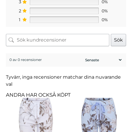
3
0%
2
0%
1
0%
Sök
0 av 0 recensioner
Tyvärr, inga recensioner matchar dina nuvarande
val
ANDRA HAR OCKSÅ KÖPT