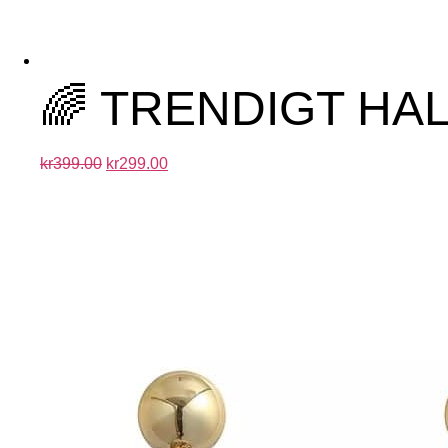
🌈 TRENDIGT HA
kr
399.00
kr
299.00