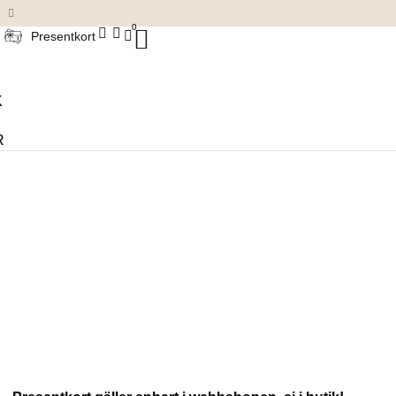
Damkläder & accessoarer
0
Presentkort
K
R