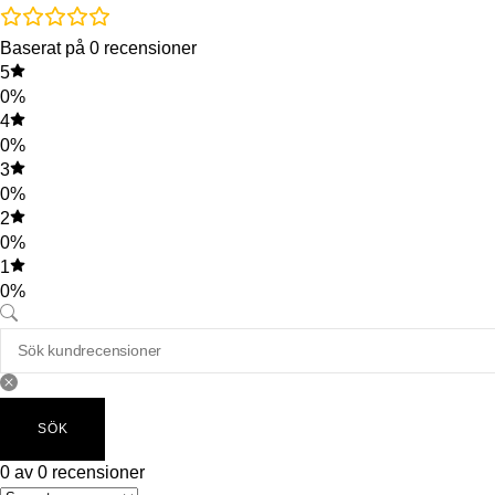
Baserat på 0 recensioner
5
0%
4
0%
3
0%
2
0%
1
0%
SÖK
0 av 0 recensioner