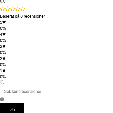
0,0
Baserat på 0 recensioner
5
0%
4
0%
3
0%
2
0%
1
0%
SÖK