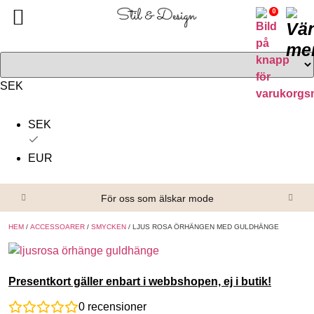
0
Tillbaka
Tillbaka
Alla produkter
Om oss
Överdelar
Köpvillkor
SEK
Underdelar
Kontakta oss
SEK
Accessoarer
EUR
Skor/Stövlar
För oss som älskar mode
HEM
/
ACCESSOARER
/
SMYCKEN
/ LJUS ROSA ÖRHÄNGEN MED GULDHÄNGE
Presentkort gäller enbart i webbshopen, ej i butik!
0
recensioner