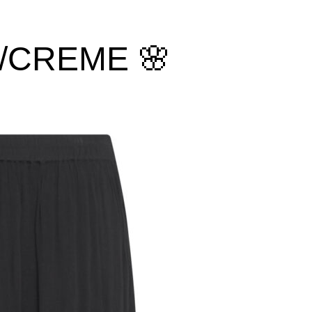
/CREME 🌸