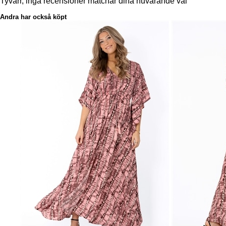
Tyvärr, inga recensioner matchar dina nuvarande val
Andra har också köpt