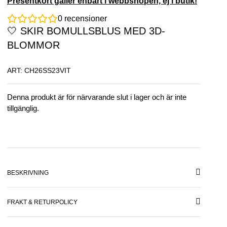
Presentkort gäller enbart i webbshopen, ej i butik!
0
recensioner
🤍 SKIR BOMULLSBLUS MED 3D-
BLOMMOR
ART: CH26SS23VIT
Denna produkt är för närvarande slut i lager och är inte
tillgänglig.
BESKRIVNING
FRAKT & RETURPOLICY