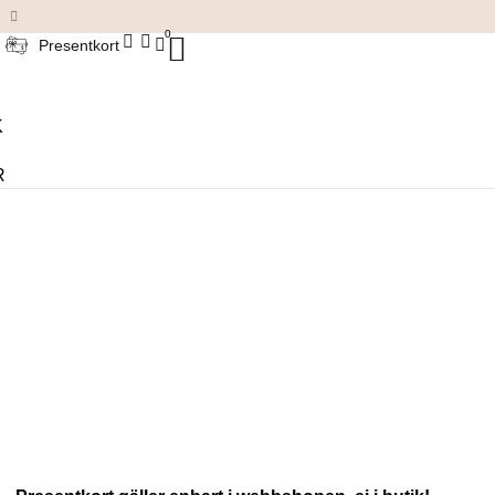
Damkläder & accessoarer
0
Presentkort
K
R