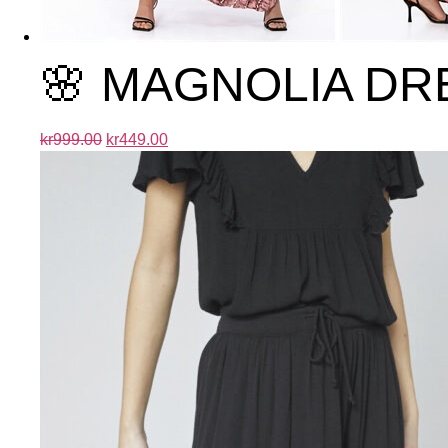
🌸 MAGNOLIA DR
kr
999.00
kr
449.00