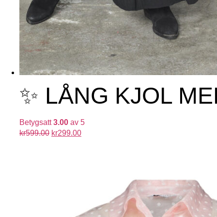
✨ LÅNG KJOL ME
Betygsatt
3.00
av 5
kr
599.00
kr
299.00