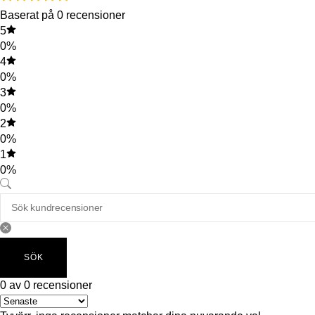
Baserat på 0 recensioner
5
0%
4
0%
3
0%
2
0%
1
0%
SÖK
0 av 0 recensioner