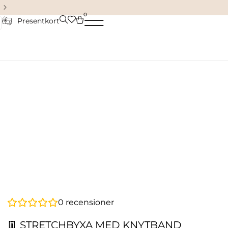
Damkläder & accessoarer
0
Presentkort
0
recensioner
👖 STRETCHBYXA MED KNYTBAND