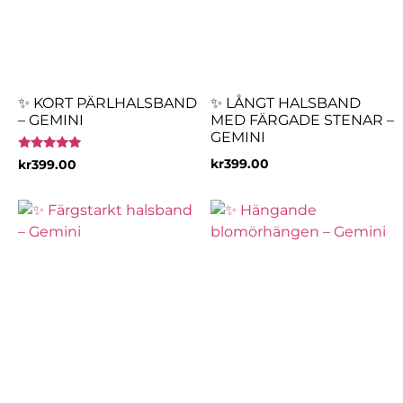
✨ KORT PÄRLHALSBAND
✨ LÅNGT HALSBAND
– GEMINI
MED FÄRGADE STENAR –
GEMINI
Betygsatt
kr
399.00
kr
399.00
5.00
av 5