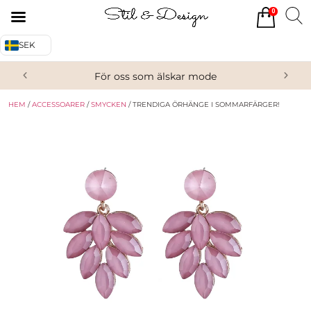
0
Tillbaka
Tillbaka
SEK
Alla produkter
Om oss
För oss som älskar mode
Överdelar
Köpvillkor
HEM
/
ACCESSOARER
/
SMYCKEN
/ TRENDIGA ÖRHÄNGE I SOMMARFÄRGER!
Underdelar
Kontakta oss
Accessoarer
Skor/Stövlar