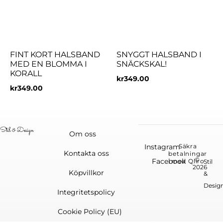
FINT KORT HALSBAND
SNYGGT HALSBAND I
MED EN BLOMMA I
SNÄCKSKAL!
KORALL
kr
349.00
kr
349.00
Om oss
Instagram
Säkra
Kontakta oss
betalningar
©
Facebook
med Qliro
Stil
2026
Köpvillkor
&
Desig
Integritetspolicy
Cookie Policy (EU)
English