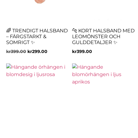
🌈 TRENDIGT HALSBAND
🐆 KORT HALSBAND MED
– FÄRGSTARKT &
LEOMÖNSTER OCH
SOMRIGT ✨
GULDDETALJER ✨
kr
399.00
kr
299.00
kr
399.00