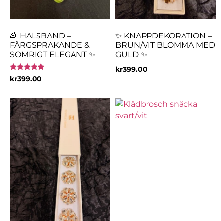
🌈 HALSBAND –
✨ KNAPPDEKORATION –
FÄRGSPRAKANDE &
BRUN/VIT BLOMMA MED
SOMRIGT ELEGANT ✨
GULD ✨
kr
399.00
Betygsatt
kr
399.00
5.00
av 5