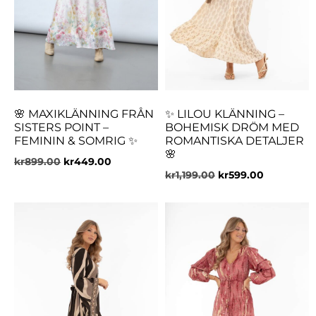
🌸 MAXIKLÄNNING FRÅN
✨ LILOU KLÄNNING –
SISTERS POINT –
BOHEMISK DRÖM MED
FEMININ & SOMRIG ✨
ROMANTISKA DETALJER
🌸
kr
899.00
kr
449.00
kr
1,199.00
kr
599.00