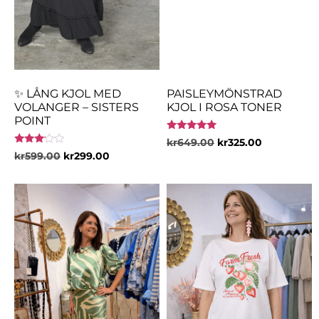
✨ LÅNG KJOL MED
PAISLEYMÖNSTRAD
VOLANGER – SISTERS
KJOL I ROSA TONER
POINT
Betygsatt
kr
649.00
kr
325.00
5.00
Betygsatt
kr
599.00
kr
299.00
av 5
3.00
av 5