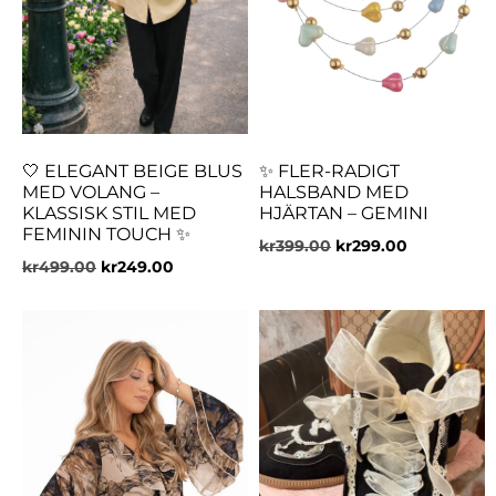
🤍 ELEGANT BEIGE BLUS
✨ FLER-RADIGT
MED VOLANG –
HALSBAND MED
KLASSISK STIL MED
HJÄRTAN – GEMINI
FEMININ TOUCH ✨
kr
399.00
kr
299.00
kr
499.00
kr
249.00