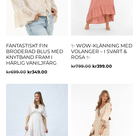
FANTASTISKT FIN
✨ WOW-KLÄNNING MED
BRODERAD BLUS MED
VOLANGER – I SVART &
KNYTBAND FRAM I
ROSA ✨
HÄRLIG VANILJFÄRG
kr
799.00
kr
399.00
kr
699.00
kr
349.00