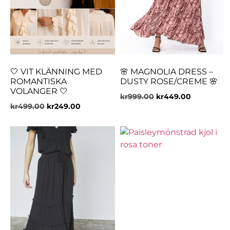
🤍 VIT KLÄNNING MED
🌸 MAGNOLIA DRESS –
ROMANTISKA
DUSTY ROSE/CREME 🌸
VOLANGER 🤍
kr
999.00
kr
449.00
kr
499.00
kr
249.00