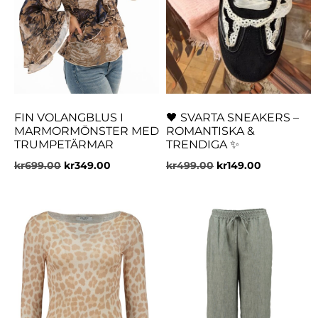
FIN VOLANGBLUS I
🖤 SVARTA SNEAKERS –
MARMORMÖNSTER MED
ROMANTISKA &
TRUMPETÄRMAR
TRENDIGA ✨
kr
699.00
kr
349.00
kr
499.00
kr
149.00