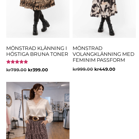
MÖNSTRAD KLÄNNING I
MÖNSTRAD
HÖSTIGA BRUNA TONER
VOLANGKLÄNNING MED
FEMINIM PASSFORM
Betygsatt
kr
999.00
kr
449.00
kr
799.00
kr
399.00
5.00
av 5