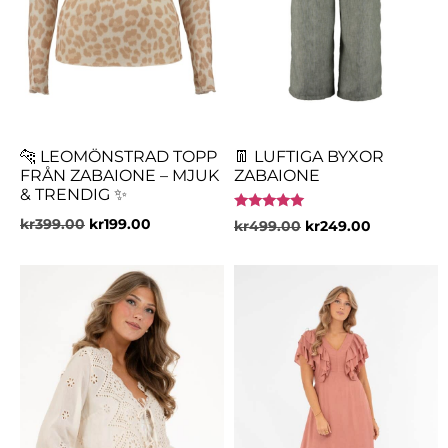
🐆 LEOMÖNSTRAD TOPP
👖 LUFTIGA BYXOR
FRÅN ZABAIONE – MJUK
ZABAIONE
& TRENDIG ✨
Betygsatt
kr
399.00
kr
199.00
kr
499.00
kr
249.00
5.00
av 5