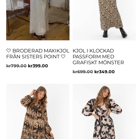
🤍 BRODERAD MAXIKJOL
KJOL I KLOCKAD
FRÅN SISTERS POINT 🤍
PASSFORM MED
GRAFISKT MÖNSTER
kr
799.00
kr
399.00
kr
699.00
kr
349.00