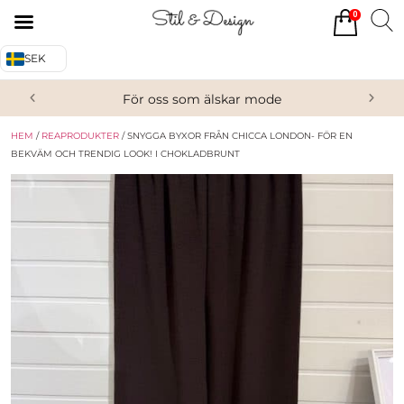
0
Tillbaka
Tillbaka
SEK
Alla produkter
Om oss
För oss som älskar mode
Överdelar
Köpvillkor
HEM
/
REAPRODUKTER
/ SNYGGA BYXOR FRÅN CHICCA LONDON- FÖR EN
Underdelar
Kontakta oss
BEKVÄM OCH TRENDIG LOOK! I CHOKLADBRUNT
Accessoarer
Skor/Stövlar