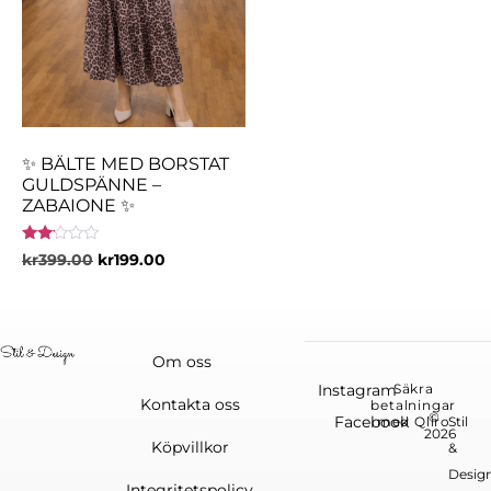
✨ BÄLTE MED BORSTAT
GULDSPÄNNE –
ZABAIONE ✨
Betygsatt
kr
399.00
kr
199.00
2.00
av 5
Om oss
Instagram
Säkra
Kontakta oss
betalningar
©
Facebook
med Qliro
Stil
2026
Köpvillkor
&
Desig
Integritetspolicy