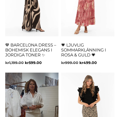
🤎 BARCELONA DRESS –
💗 LJUVLIG
BOHEMISK ELEGANS I
SOMMARKLÄNNING I
JORDIGA TONER ✨
ROSA & GULD 💗
kr
1,199.00
kr
599.00
kr
999.00
kr
499.00