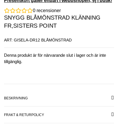
Presentkort gäller enbart i webbshopen, ej i butik!
0
recensioner
SNYGG BLÅMÖNSTRAD KLÄNNING
FR,SISTERS POINT
ART: GISELA-DR12 BLÅMÖNSTRAD
Denna produkt är för närvarande slut i lager och är inte
tillgänglig.
BESKRIVNING
FRAKT & RETURPOLICY