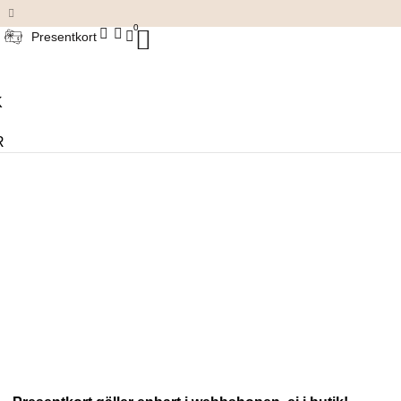
Damkläder & accessoarer
0
Presentkort
K
R