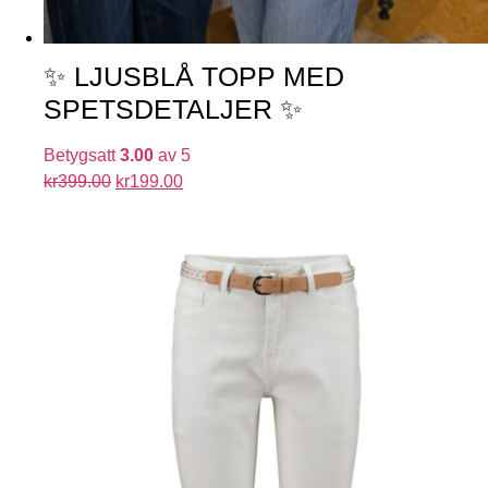
✨ LJUSBLÅ TOPP MED
SPETSDETALJER ✨
Betygsatt
3.00
av 5
kr
399.00
kr
199.00