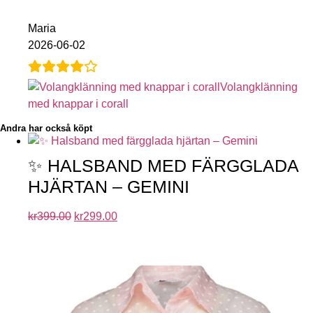
Maria
2026-06-02
Volangklänning
med knappar i corall
Andra har också köpt
✨ HALSBAND MED FÄRGGLADA
HJÄRTAN – GEMINI
kr
399.00
kr
299.00