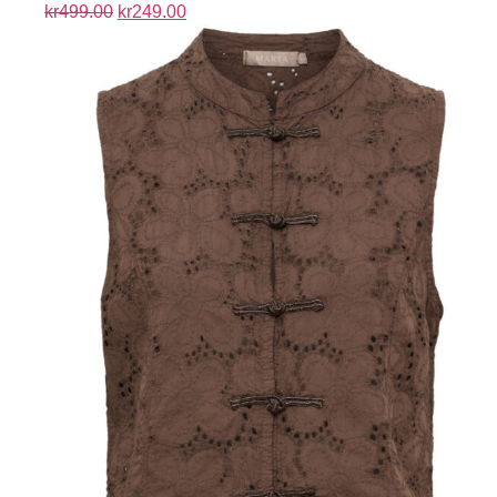
kr
499.00
kr
249.00