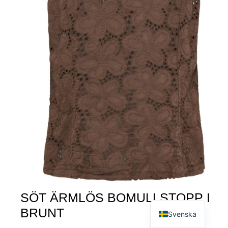
SÖT ÄRMLÖS BOMULLSTOPP I
English
BRUNT
Svenska