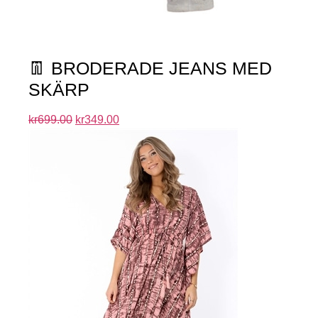
👖 BRODERADE JEANS MED
SKÄRP
kr
699.00
kr
349.00