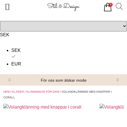
0
Tillbaka
Tillbaka
Alla produkter
Om oss
Överdelar
Köpvillkor
SEK
Underdelar
Kontakta oss
SEK
Accessoarer
EUR
Skor/Stövlar
För oss som älskar mode
HEM
/
KLÄDER
/
KLÄNNINGAR FÖR DAM
/ VOLANGKLÄNNING MED KNAPPAR I
CORALL