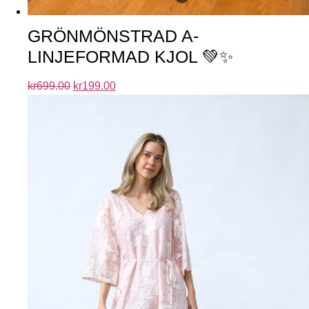
GRÖNMÖNSTRAD A-
LINJEFORMAD KJOL 💚✨
kr
699.00
kr
199.00