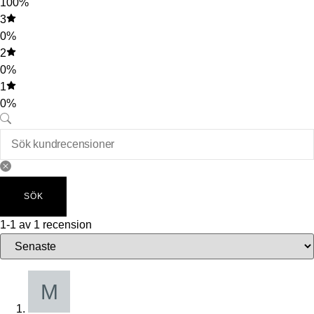
100%
3
0%
2
0%
1
0%
SÖK
1-1 av 1 recension