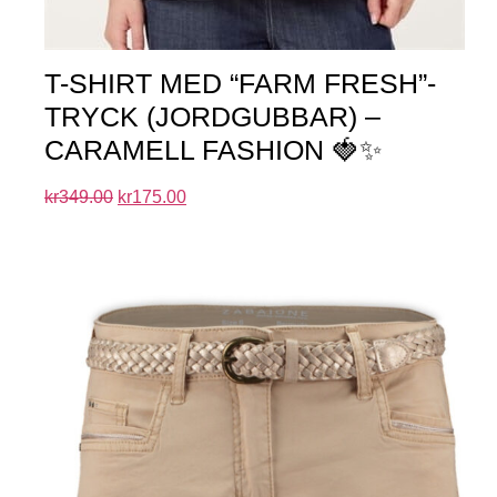
T-SHIRT MED “FARM FRESH”-
TRYCK (JORDGUBBAR) –
CARAMELL FASHION 🍓✨
kr
349.00
kr
175.00