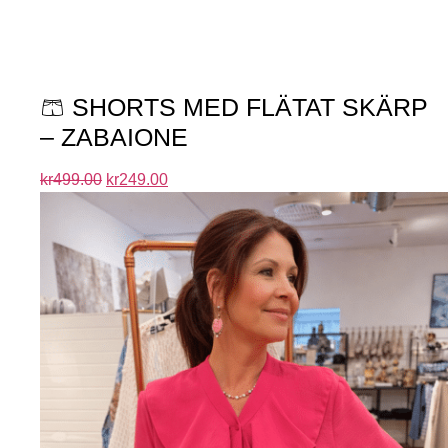
🩳 SHORTS MED FLÄTAT SKÄRP
– ZABAIONE
kr
499.00
kr
249.00