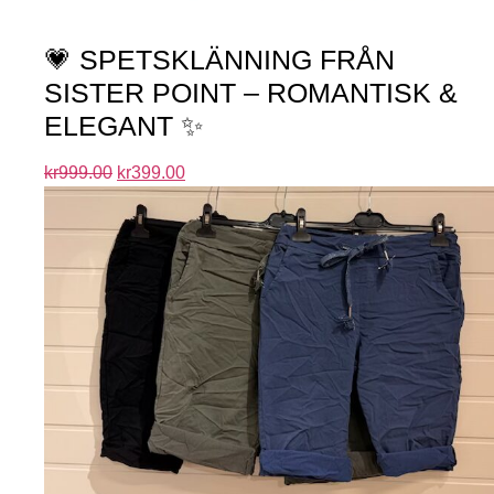
💗 SPETSKLÄNNING FRÅN
SISTER POINT – ROMANTISK &
ELEGANT ✨
kr
999.00
kr
399.00