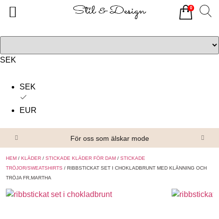
0
Tillbaka
Tillbaka
Alla produkter
Om oss
Överdelar
Köpvillkor
SEK
Underdelar
Kontakta oss
SEK
Accessoarer
EUR
Skor/Stövlar
För oss som älskar mode
HEM
/
KLÄDER
/
STICKADE KLÄDER FÖR DAM
/
STICKADE
TRÖJOR/SWEATSHIRTS
/ RIBBSTICKAT SET I CHOKLADBRUNT MED KLÄNNING OCH
TRÖJA FR,MARTHA