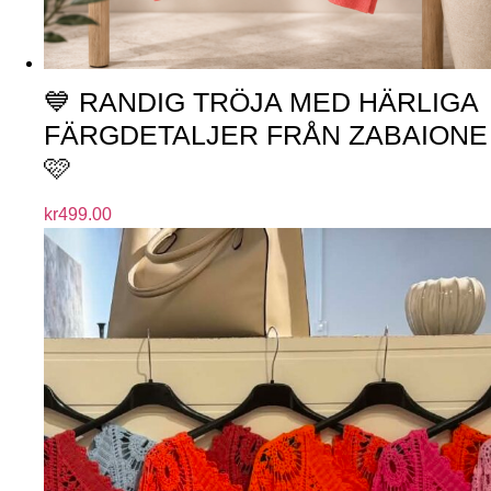
💙 RANDIG TRÖJA MED HÄRLIGA
FÄRGDETALJER FRÅN ZABAIONE
🩷
kr
499.00