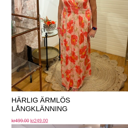
HÄRLIG ÄRMLÖS
LÅNGKLÄNNING
kr
499.00
kr
249.00