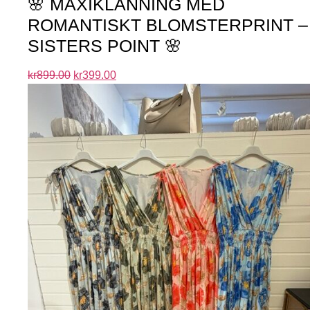
🌸 MAXIKLÄNNING MED
ROMANTISKT BLOMSTERPRINT –
SISTERS POINT 🌸
kr
899.00
kr
399.00