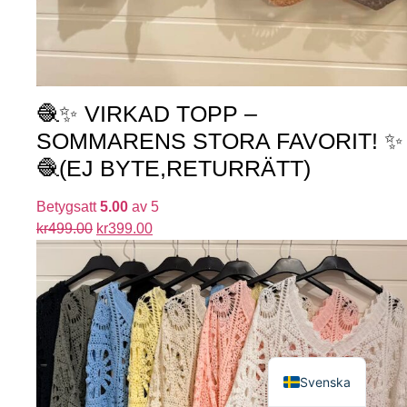
🧶✨ VIRKAD TOPP –
SOMMARENS STORA FAVORIT! ✨
🧶(EJ BYTE,RETURRÄTT)
Betygsatt
5.00
av 5
kr
499.00
kr
399.00
English
Svenska