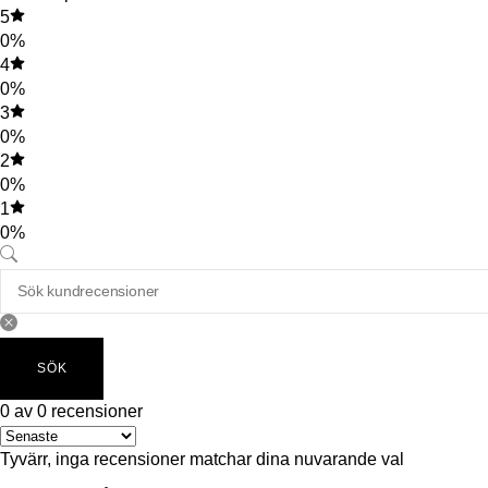
5
0%
4
0%
3
0%
2
0%
1
0%
SÖK
0 av 0 recensioner
Tyvärr, inga recensioner matchar dina nuvarande val