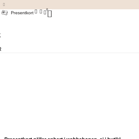
Damkläder & accessoarer
0
Presentkort
K
R