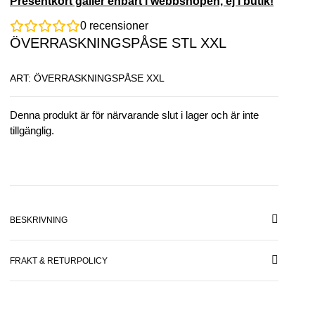
Presentkort gäller enbart i webbshopen, ej i butik!
0
recensioner
ÖVERRASKNINGSPÅSE STL XXL
ART: ÖVERRASKNINGSPÅSE XXL
Denna produkt är för närvarande slut i lager och är inte
tillgänglig.
BESKRIVNING
FRAKT & RETURPOLICY