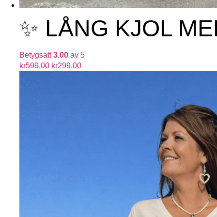
✨ LÅNG KJOL ME
Betygsatt
3.00
av 5
kr
599.00
kr
299.00