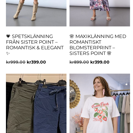
💗 SPETSKLÄNNING
🌸 MAXIKLÄNNING MED
FRÅN SISTER POINT –
ROMANTISKT
ROMANTISK & ELEGANT
BLOMSTERPRINT –
✨
SISTERS POINT 🌸
kr
999.00
kr
399.00
kr
899.00
kr
399.00