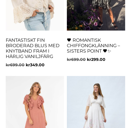
FANTASTISKT FIN
🖤 ROMANTISK
BRODERAD BLUS MED
CHIFFONGKLÄNNING –
KNYTBAND FRAM I
SISTERS POINT 🖤✨
HÄRLIG VANILJFÄRG
kr
699.00
kr
299.00
kr
699.00
kr
349.00