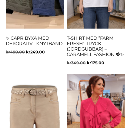
✨ CAPRIBYXA MED
T-SHIRT MED “FARM
DEKORATIVT KNYTBAND
FRESH”-TRYCK
(JORDGUBBAR) –
kr
499.00
kr
249.00
CARAMELL FASHION 🍓✨
kr
349.00
kr
175.00