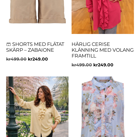
🩳 SHORTS MED FLÄTAT
HÄRLIG CERISE
SKÄRP – ZABAIONE
KLÄNNING MED VOLANG
FRAMTILL
kr
499.00
kr
249.00
kr
499.00
kr
249.00