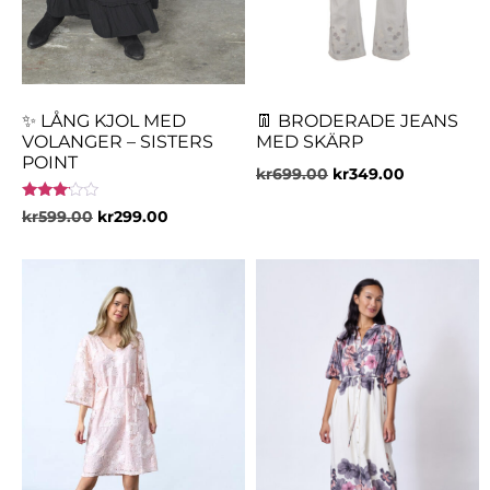
✨ LÅNG KJOL MED
👖 BRODERADE JEANS
VOLANGER – SISTERS
MED SKÄRP
POINT
kr
699.00
kr
349.00
Betygsatt
kr
599.00
kr
299.00
3.00
av 5