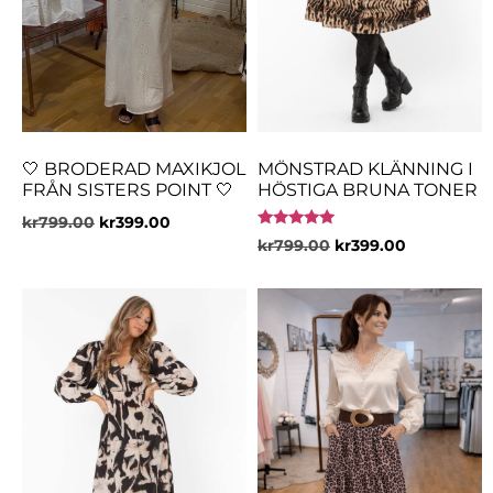
🤍 BRODERAD MAXIKJOL
MÖNSTRAD KLÄNNING I
FRÅN SISTERS POINT 🤍
HÖSTIGA BRUNA TONER
kr
799.00
kr
399.00
Betygsatt
kr
799.00
kr
399.00
5.00
av 5