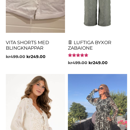
VITA SHORTS MED
👖 LUFTIGA BYXOR
BLINGKNAPPAR
ZABAIONE
kr
499.00
kr
249.00
Betygsatt
kr
499.00
kr
249.00
5.00
av 5