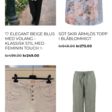
🤍 ELEGANT BEIGE BLUS
SÖT SKIR ÄRMLÖS TOPP
MED VOLANG –
I BLÅBLOMMIGT
KLASSISK STIL MED
kr
549.00
kr
275.00
FEMININ TOUCH ✨
kr
499.00
kr
249.00