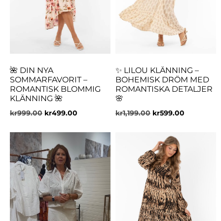
🌺 DIN NYA
✨ LILOU KLÄNNING –
SOMMARFAVORIT –
BOHEMISK DRÖM MED
ROMANTISK BLOMMIG
ROMANTISKA DETALJER
KLÄNNING 🌺
🌸
kr
999.00
kr
499.00
kr
1,199.00
kr
599.00