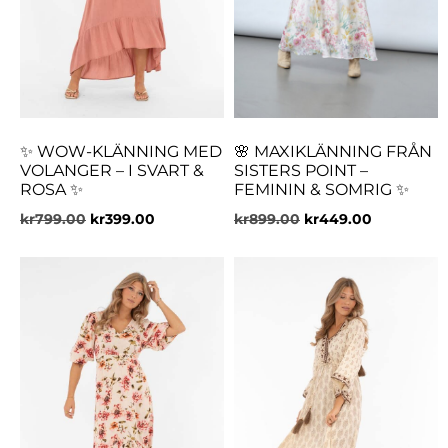
✨ WOW-KLÄNNING MED
🌸 MAXIKLÄNNING FRÅN
VOLANGER – I SVART &
SISTERS POINT –
ROSA ✨
FEMININ & SOMRIG ✨
kr
799.00
kr
399.00
kr
899.00
kr
449.00