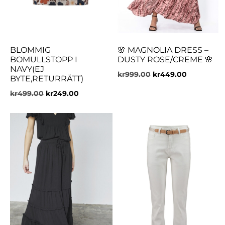
BLOMMIG
🌸 MAGNOLIA DRESS –
BOMULLSTOPP I
DUSTY ROSE/CREME 🌸
NAVY(EJ
kr
999.00
kr
449.00
BYTE,RETURRÄTT)
kr
499.00
kr
249.00