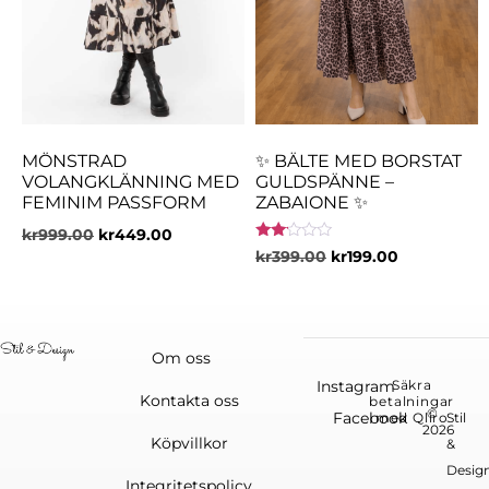
MÖNSTRAD
✨ BÄLTE MED BORSTAT
VOLANGKLÄNNING MED
GULDSPÄNNE –
FEMINIM PASSFORM
ZABAIONE ✨
kr
999.00
kr
449.00
Betygsatt
kr
399.00
kr
199.00
2.00
av 5
Om oss
Instagram
Säkra
Kontakta oss
betalningar
©
Facebook
med Qliro
Stil
2026
Köpvillkor
&
Desig
Integritetspolicy