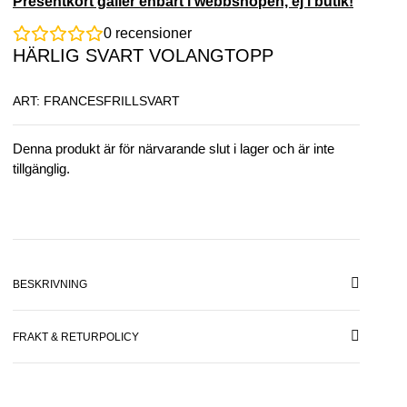
Presentkort gäller enbart i webbshopen, ej i butik!
0
recensioner
HÄRLIG SVART VOLANGTOPP
ART: FRANCESFRILLSVART
Denna produkt är för närvarande slut i lager och är inte
tillgänglig.
BESKRIVNING
FRAKT & RETURPOLICY