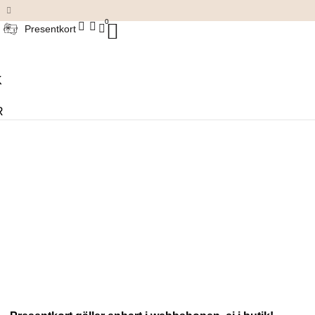
Damkläder & accessoarer
0
Presentkort
K
R